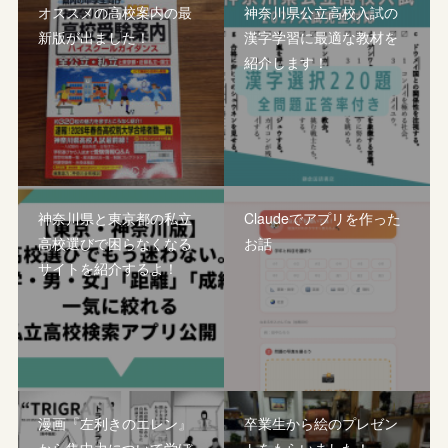
オススメの高校案内の最
神奈川県公立高校入試の
新版が出ました！
漢字学習に最適な教材を
紹介します！
神奈川県と東京都の私立
Claudeでアプリを作った
高校選びで困らなくなる
お話
サイトを紹介するよ！
漫画『左利きのエレン』
卒業生から絵のプレゼン