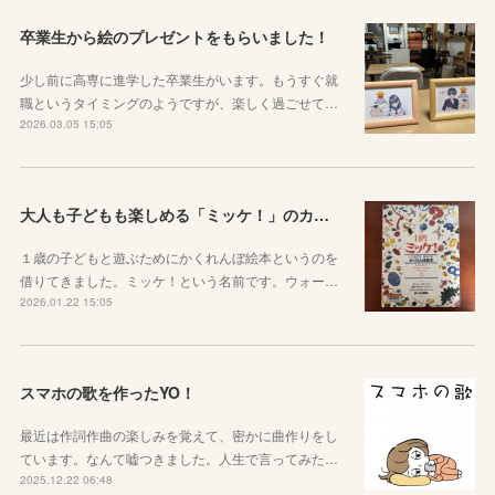
卒業生から絵のプレゼントをもらいました！
少し前に高専に進学した卒業生がいます。もうすぐ就
職というタイミングのようですが、楽しく過ごせて…
2026.03.05 15:05
大人も子どもも楽しめる「ミッケ！」のカニに翻弄された話
１歳の子どもと遊ぶためにかくれんぼ絵本というのを
借りてきました。ミッケ！という名前です。ウォー…
2026.01.22 15:05
スマホの歌を作ったYO！
最近は作詞作曲の楽しみを覚えて、密かに曲作りをし
ています。なんて嘘つきました。人生で言ってみた…
2025.12.22 06:48