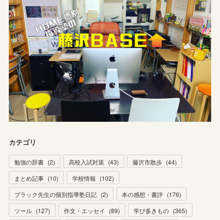
カテゴリ
勉強の辞書
(
2
)
高校入試対策
(
43
)
藤沢市散歩
(
44
)
まとめ記事
(
10
)
学校情報
(
102
)
ブラック先生の個別指導塾日記
(
2
)
本の感想・書評
(
176
)
ツール
(
127
)
作文・エッセイ
(
89
)
学び多きもの
(
365
)