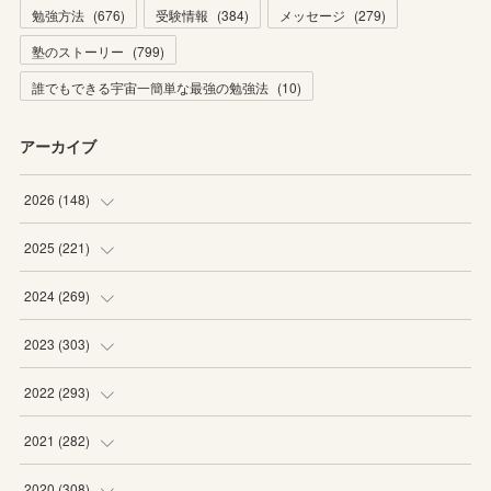
勉強方法
(
676
)
受験情報
(
384
)
メッセージ
(
279
)
塾のストーリー
(
799
)
誰でもできる宇宙一簡単な最強の勉強法
(
10
)
アーカイブ
2026
(
148
)
(
6
)
2025
(
221
)
(
22
)
(
19
)
2024
(
269
)
(
20
)
(
20
)
(
16
)
2023
(
303
)
(
19
)
(
19
)
(
16
)
(
27
)
2022
(
293
)
(
21
)
(
20
)
(
21
)
(
25
)
(
18
)
2021
(
282
)
(
20
)
(
18
)
(
20
)
(
29
)
(
27
)
(
19
)
2020
(
308
)