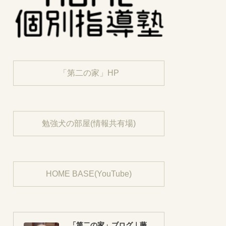
「第二の家」HP
勉強犬の部屋(情報共有場)
HOME BASE(YouTube)
「第二の家」ブログ｜藤沢市の個別指導塾のお話