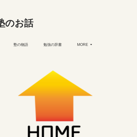
塾のお話
塾の物語
勉強の辞書
MORE