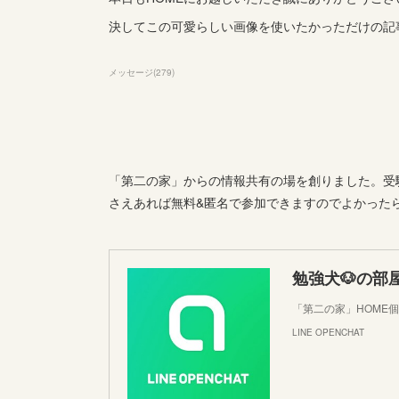
決してこの可愛らしい画像を使いたかっただけの記
メッセージ
(
279
)
「第二の家」からの情報共有の場を創りました。受験
さえあれば無料&匿名で参加できますのでよかった
勉強犬🐶の部
「第二の家」HOME
LINE OPENCHAT