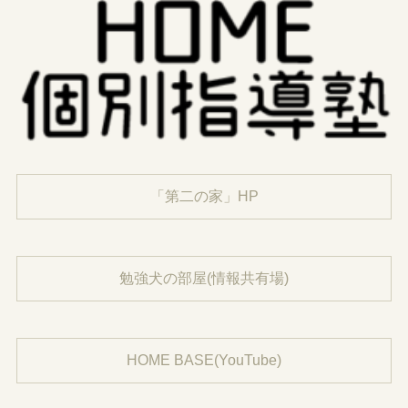
「第二の家」HP
勉強犬の部屋(情報共有場)
HOME BASE(YouTube)