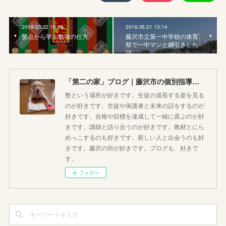
2016.05.22 15:09
2016.05.21 13:14
笑点から学ぶ勉強の仕方
藤沢市立第一中学校の体育
祭で一中マンと綱引きした
話
「第二の家」ブログ｜藤沢市の個別指導塾のお話
塾という場所が好きです。生徒の成長する姿を見る
のが好きです。生徒や保護者と未来の話をするのが
好きです。合格や目標を達成して一緒に喜ぶのが好
きです。講師と語り合うのが好きです。教材とにら
めっこするのも好きです。新しい人と出会うのも好
きです。藤沢の街が好きです。ブログも、好きで
す。
フォロー