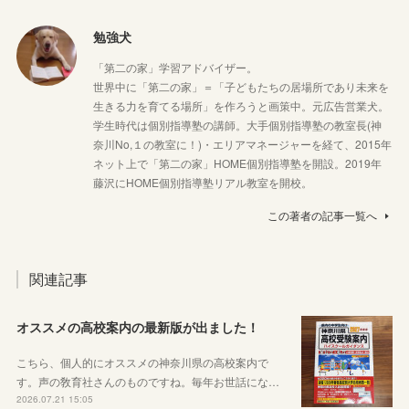
勉強犬
「第二の家」学習アドバイザー。
世界中に「第二の家」＝「子どもたちの居場所であり未来を
生きる力を育てる場所」を作ろうと画策中。元広告営業犬。
学生時代は個別指導塾の講師。大手個別指導塾の教室長(神
奈川No,１の教室に！)・エリアマネージャーを経て、2015年
ネット上で「第二の家」HOME個別指導塾を開設。2019年
藤沢にHOME個別指導塾リアル教室を開校。
この著者の記事一覧へ
関連記事
オススメの高校案内の最新版が出ました！
こちら、個人的にオススメの神奈川県の高校案内で
す。声の敎育社さんのものですね。毎年お世話にな…
2026.07.21 15:05