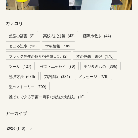
カテゴリ
勉強の辞書
(
2
)
高校入試対策
(
43
)
藤沢市散歩
(
44
)
まとめ記事
(
10
)
学校情報
(
102
)
ブラック先生の個別指導塾日記
(
2
)
本の感想・書評
(
176
)
ツール
(
127
)
作文・エッセイ
(
89
)
学び多きもの
(
365
)
勉強方法
(
676
)
受験情報
(
384
)
メッセージ
(
279
)
塾のストーリー
(
799
)
誰でもできる宇宙一簡単な最強の勉強法
(
10
)
アーカイブ
2026
(
148
)