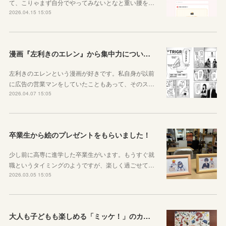
て、こりゃまず自分でやってみないとなと重い腰を…
2026.04.15 15:05
漫画『左利きのエレン』から集中力について学ぼう
左利きのエレンという漫画が好きです。私自身が以前
に広告の営業マンをしていたこともあって、そのス…
2026.04.07 15:05
卒業生から絵のプレゼントをもらいました！
少し前に高専に進学した卒業生がいます。もうすぐ就
職というタイミングのようですが、楽しく過ごせて…
2026.03.05 15:05
大人も子どもも楽しめる「ミッケ！」のカニに翻弄された話