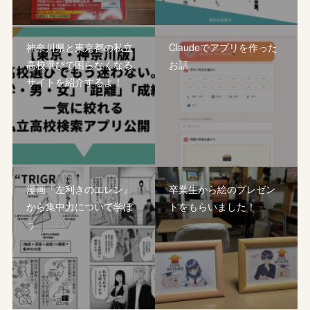
神奈川県と東京都の私立
Claudeでアプリを作った
高校選びで困らなくなる
お話
サイトを紹介するよ！
漫画『左利きのエレン』
卒業生から絵のプレゼン
から集中力について学ぼ
トをもらいました！
う