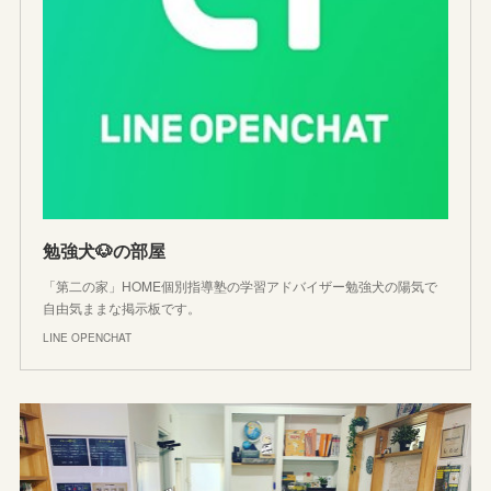
勉強犬🐶の部屋
「第二の家」HOME個別指導塾の学習アドバイザー勉強犬の陽気で
自由気ままな掲示板です。
LINE OPENCHAT