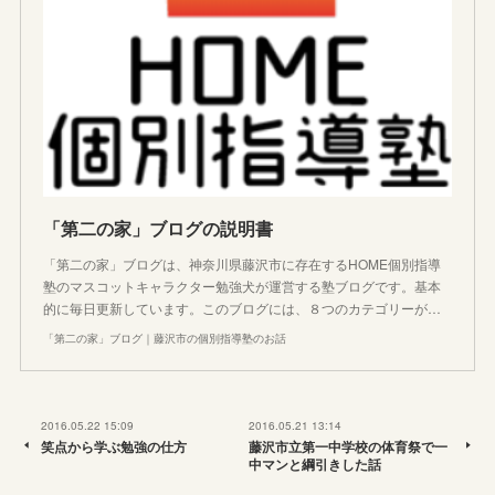
「第二の家」ブログの説明書
「第二の家」ブログは、神奈川県藤沢市に存在するHOME個別指導
塾のマスコットキャラクター勉強犬が運営する塾ブログです。基本
的に毎日更新しています。このブログには、８つのカテゴリーが…
「第二の家」ブログ｜藤沢市の個別指導塾のお話
2016.05.22 15:09
2016.05.21 13:14
笑点から学ぶ勉強の仕方
藤沢市立第一中学校の体育祭で一
中マンと綱引きした話