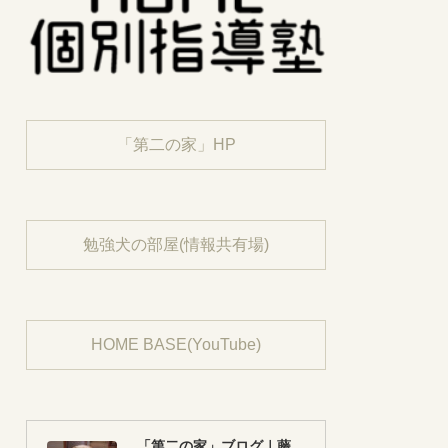
「第二の家」HP
勉強犬の部屋(情報共有場)
HOME BASE(YouTube)
「第二の家」ブログ｜藤沢市の個別指導塾のお話