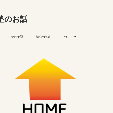
塾のお話
塾の物語
勉強の辞書
MORE