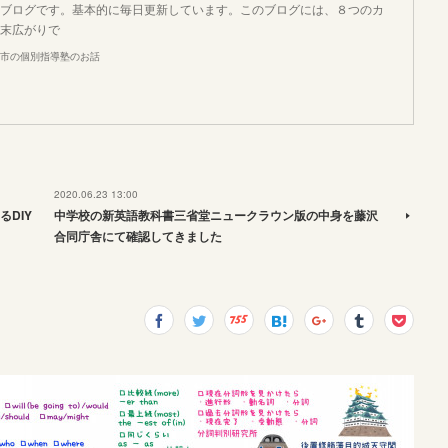
ブログです。基本的に毎日更新しています。このブログには、８つのカ
末広がりで
市の個別指導塾のお話
2020.06.23 13:00
DIY
中学校の新英語教科書三省堂ニュークラウン版の中身を藤沢
合同庁舎にて確認してきました