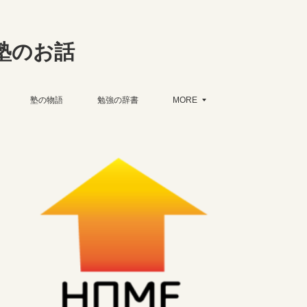
塾のお話
塾の物語
勉強の辞書
MORE