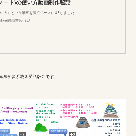
キーノート)の使い方動画制作秘話
い方』という動画を藤沢ベースにUPしました。
市の個別指導塾のお話
車風学習系統図英語版２です。