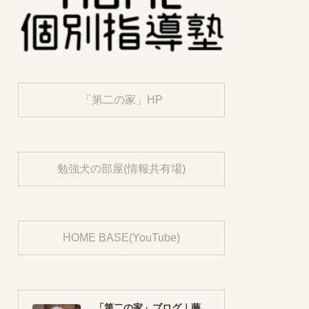
「第二の家」HP
勉強犬の部屋(情報共有場)
HOME BASE(YouTube)
「第二の家」ブログ｜藤沢市の個別指導塾のお話