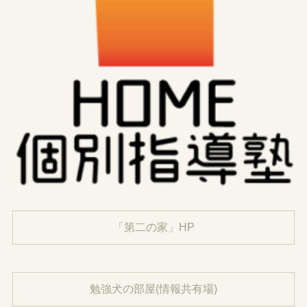
「第二の家」HP
勉強犬の部屋(情報共有場)