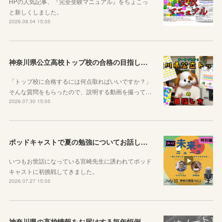
HPの人気記事、『完全受験マニュアル』をちょこっ
と新しくしました。
2026.08.04 15:05
神奈川県公立高校トップ校の合格の目指し方について動画をアップしました
「トップ校に合格するには何点取ればいいですか？」
そんな質問をもらったので、説明する動画を撮って…
2026.07.30 15:05
ポッドキャストで夏の勉強についてお話ししています！
いつもお世話になっている宮崎先生に誘われてポッド
キャストに初挑戦してきました。
2026.07.27 15:05
神奈川県の高校情報をお届けする毎年恒例のコラボ企画のお知らせ