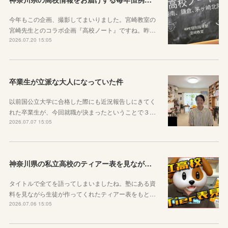
今年もこの企画、撮影してまいりました。宮崎教室の
宮崎先生とのコラボ企画『高校ノート』ですね。昨…
2026.07.20 15:05
卒業生が立派な大人になっていた件
以前国公立大学に合格した際にも近況報告しにきてく
れた卒業生が、今回就職が決まったということで３…
2026.07.07 15:05
神奈川県の私立高校のティアー表を見ながら話す動画を作りました！
タイトルで全てを語ってしまいましたね。塾にある資
料を見ながら生徒が作ってくれたティアー表をもと…
2026.07.06 15:05