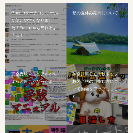
Googleサーチコンソール
塾の夏休み期間について
が使いやすくなりまし
た！YouTubeも見れるよ
うに！
完全受験マニュアルがち
神奈川県公立高校トップ
ょっと新しくなったよ！
校の合格の目指し方につ
いて動画をアップしまし
た