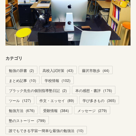
カテゴリ
勉強の辞書
(
2
)
高校入試対策
(
43
)
藤沢市散歩
(
44
)
まとめ記事
(
10
)
学校情報
(
102
)
ブラック先生の個別指導塾日記
(
2
)
本の感想・書評
(
176
)
ツール
(
127
)
作文・エッセイ
(
89
)
学び多きもの
(
365
)
勉強方法
(
676
)
受験情報
(
384
)
メッセージ
(
279
)
塾のストーリー
(
799
)
誰でもできる宇宙一簡単な最強の勉強法
(
10
)