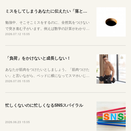
ミスをしてしまうあなたに伝えたい「落とし穴がある道は早歩きしない」ということ
勉強中、そこそこミスをするのに、全然気をつけない
で突き進む子がいます。例えば数学の計算がわかり…
2026.07.12 15:05
「負荷」をかけないと成長しない！
あなたが筋肉をつけたいとしましょう。「筋肉つけた
い」と言いながら、ベッドに横になってスマホいじ…
2026.07.05 15:05
忙しくないのに忙しくなるSNSスパイラル
2026.06.23 15:05