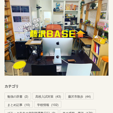
カテゴリ
勉強の辞書
(
2
)
高校入試対策
(
43
)
藤沢市散歩
(
44
)
まとめ記事
(
10
)
学校情報
(
102
)
ブラック先生の個別指導塾日記
(
2
)
本の感想・書評
(
176
)