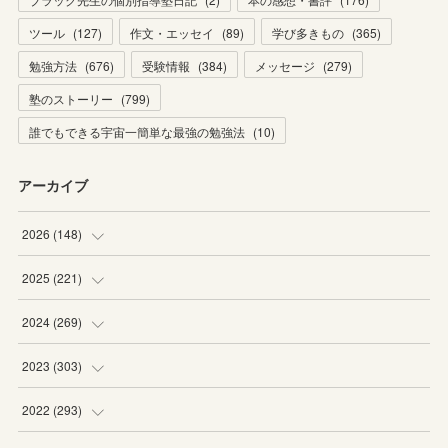
ツール
(
127
)
作文・エッセイ
(
89
)
学び多きもの
(
365
)
勉強方法
(
676
)
受験情報
(
384
)
メッセージ
(
279
)
塾のストーリー
(
799
)
誰でもできる宇宙一簡単な最強の勉強法
(
10
)
アーカイブ
2026
(
148
)
(
6
)
2025
(
221
)
(
22
)
(
19
)
2024
(
269
)
(
20
)
(
20
)
(
16
)
2023
(
303
)
(
19
)
(
19
)
(
16
)
(
27
)
2022
(
293
)
(
21
)
(
20
)