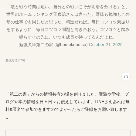
「敵と戦う時間は短い。自分との戦いこそが明暗を分ける」と、
世界のホームランキング王貞治さんは言った。野球も勉強もこの
塾の仕事でも同じだと思った。精進せねば。毎日コツコツ素振り
をするように、毎日コツコツ問題と向き合おう。コツコツと踏み
鳴らすその先に、いつも成長が待ってるんだよね。
— 勉強犬🐶第二の家 (@homekobetsu)
October 21, 2020
勉強方法
(
676
)
「第二の家」からの情報共有の場を創りました。受験や学校、ブ
ログや本の情報を日々日々お伝えしています。LINEさえあれば無
料&匿名で参加できますのでよかったらご登録をお願い致します
↓