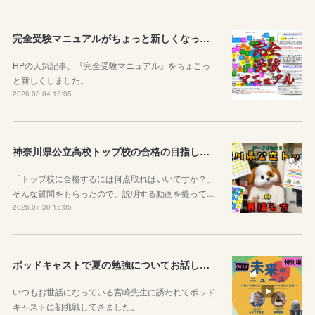
完全受験マニュアルがちょっと新しくなったよ！
HPの人気記事、『完全受験マニュアル』をちょこっ
と新しくしました。
2026.08.04 15:05
神奈川県公立高校トップ校の合格の目指し方について動画をアップしました
「トップ校に合格するには何点取ればいいですか？」
そんな質問をもらったので、説明する動画を撮って…
2026.07.30 15:05
ポッドキャストで夏の勉強についてお話ししています！
いつもお世話になっている宮崎先生に誘われてポッド
キャストに初挑戦してきました。