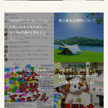
Googleサーチコンソール
塾の夏休み期間について
が使いやすくなりまし
た！YouTubeも見れるよ
うに！
完全受験マニュアルがち
神奈川県公立高校トップ
ょっと新しくなったよ！
校の合格の目指し方につ
いて動画をアップしまし
た