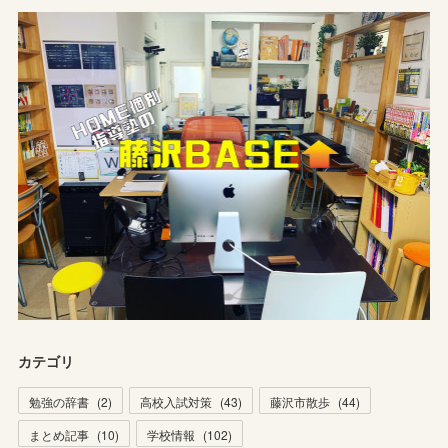
カテゴリ
勉強の辞書
(
2
)
高校入試対策
(
43
)
藤沢市散歩
(
44
)
まとめ記事
(
10
)
学校情報
(
102
)