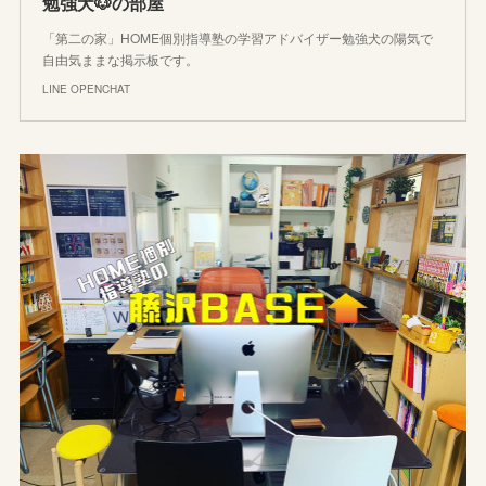
勉強犬🐶の部屋
「第二の家」HOME個別指導塾の学習アドバイザー勉強犬の陽気で
自由気ままな掲示板です。
LINE OPENCHAT