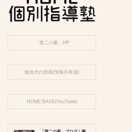
「第二の家」HP
勉強犬の部屋(情報共有場)
HOME BASE(YouTube)
「第二の家」ブログ｜藤沢市の個別指導塾のお話