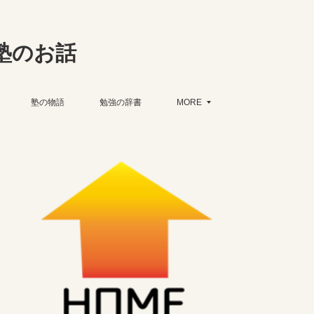
塾のお話
塾の物語
勉強の辞書
MORE