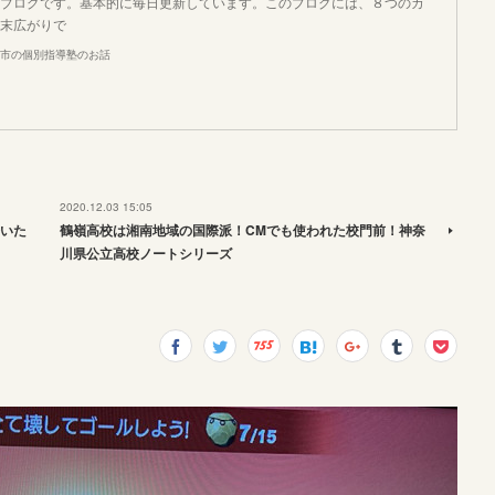
ブログです。基本的に毎日更新しています。このブログには、８つのカ
末広がりで
市の個別指導塾のお話
2020.12.03 15:05
いた
鶴嶺高校は湘南地域の国際派！CMでも使われた校門前！神奈
川県公立高校ノートシリーズ