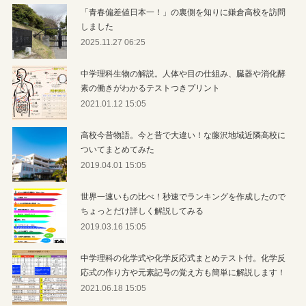
「青春偏差値日本一！」の裏側を知りに鎌倉高校を訪問
しました
2025.11.27 06:25
中学理科生物の解説。人体や目の仕組み、臓器や消化酵
素の働きがわかるテストつきプリント
2021.01.12 15:05
高校今昔物語。今と昔で大違い！な藤沢地域近隣高校に
ついてまとめてみた
2019.04.01 15:05
世界一速いもの比べ！秒速でランキングを作成したので
ちょっとだけ詳しく解説してみる
2019.03.16 15:05
中学理科の化学式や化学反応式まとめテスト付。化学反
応式の作り方や元素記号の覚え方も簡単に解説します！
2021.06.18 15:05