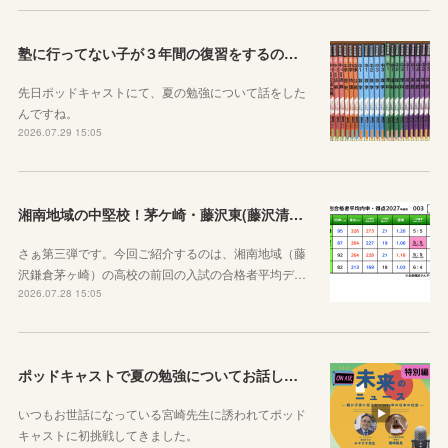
塾に行ってない子が３年間の復習をするのに良さそうな教材を本屋で探してみました！
先日ポッドキャストにて、夏の勉強について話をした
んですね。
2026.07.29 15:05
湘南地域の中堅校！茅ケ崎・藤沢東(藤沢清流)、藤沢総合、茅ヶ崎西浜高校
さぁ第三弾です。今回ご紹介するのは、湘南地域（藤
沢鎌倉茅ヶ崎）の高校の前回の入試の合格者平均デ…
2026.07.28 15:05
ポッドキャストで夏の勉強についてお話ししています！
いつもお世話になっている宮崎先生に誘われてポッド
キャストに初挑戦してきました。