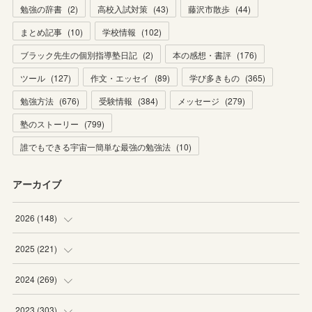
勉強の辞書
(
2
)
高校入試対策
(
43
)
藤沢市散歩
(
44
)
まとめ記事
(
10
)
学校情報
(
102
)
ブラック先生の個別指導塾日記
(
2
)
本の感想・書評
(
176
)
ツール
(
127
)
作文・エッセイ
(
89
)
学び多きもの
(
365
)
勉強方法
(
676
)
受験情報
(
384
)
メッセージ
(
279
)
塾のストーリー
(
799
)
誰でもできる宇宙一簡単な最強の勉強法
(
10
)
アーカイブ
2026
(
148
)
(
6
)
2025
(
221
)
(
22
)
(
19
)
2024
(
269
)
(
20
)
(
20
)
(
16
)
2023
(
303
)