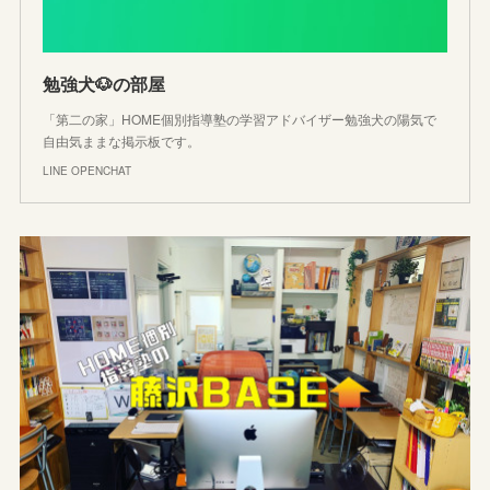
勉強犬🐶の部屋
「第二の家」HOME個別指導塾の学習アドバイザー勉強犬の陽気で
自由気ままな掲示板です。
LINE OPENCHAT