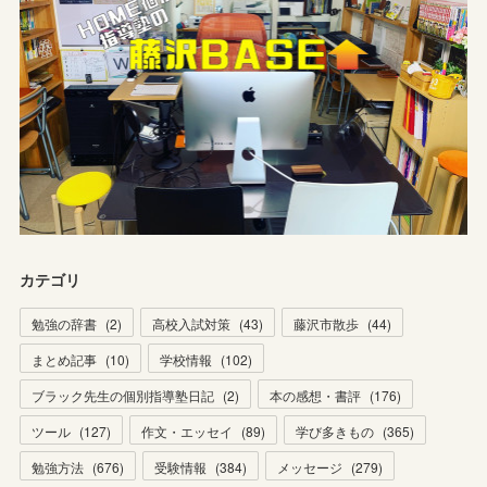
カテゴリ
勉強の辞書
(
2
)
高校入試対策
(
43
)
藤沢市散歩
(
44
)
まとめ記事
(
10
)
学校情報
(
102
)
ブラック先生の個別指導塾日記
(
2
)
本の感想・書評
(
176
)
ツール
(
127
)
作文・エッセイ
(
89
)
学び多きもの
(
365
)
勉強方法
(
676
)
受験情報
(
384
)
メッセージ
(
279
)