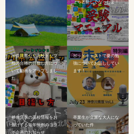
ょっと新しくなったよ！
神奈川県公立高校トップ
ポッドキャストで夏の勉
校の合格の目指し方につ
強についてお話ししてい
いて動画をアップしまし
ます！
た
神奈川県の高校情報をお
卒業生が立派な大人にな
届けする毎年恒例のコラ
っていた件
ボ企画のお知らせ