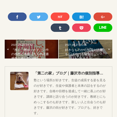
2021.04.23 04:42
2021.04.21 15:05
『推し、燃ゆ』がすごい件
好きなものから知識や語彙
の感想と考察【大人の読書
を広げていく勉強法
感想文推し燃ゆ編】
「第二の家」ブログ｜藤沢市の個別指導塾のお話
塾という場所が好きです。生徒の成長する姿を見る
のが好きです。生徒や保護者と未来の話をするのが
好きです。合格や目標を達成して一緒に喜ぶのが好
きです。講師と語り合うのが好きです。教材とにら
めっこするのも好きです。新しい人と出会うのも好
きです。藤沢の街が好きです。ブログも、好きで
す。