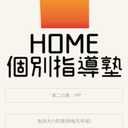
「第二の家」HP
勉強犬の部屋(情報共有場)