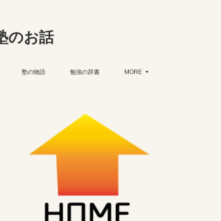
塾のお話
塾の物語
勉強の辞書
MORE