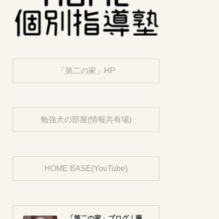
「第二の家」HP
勉強犬の部屋(情報共有場)
HOME BASE(YouTube)
「第二の家」ブログ｜藤沢市の個別指導塾のお話