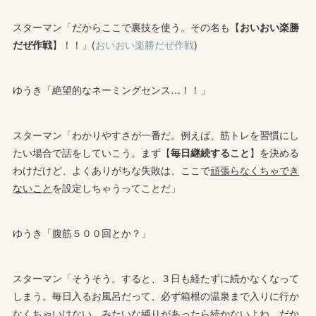
スターマン「だからここで裏技を使う。その名も【
おいおい楽勝
だぜ作戦
】！！」(
おいおい楽勝だぜ作戦
)
ゆうき「絶望的なネーミングセンス…！！」
スターマン「わかりやすさが一番だ。例えば、筋トレを習慣にし
たい場合で話をしていこう。まず【
毎日継続すること
】を決める
わけだけど、よくありがちな失敗は、ここで
頑張らなくちゃでき
ないこと
を設定しちゃうってことだ」
ゆうき「腹筋５００回とか？」
スターマン「そうそう。すると、３日も経たずに続かなくなって
しまう。毎日入るお風呂だって、必ず箱根の温泉まで入りに行か
なくちゃいけない、みたいな縛りがあったら続かないよね。だか