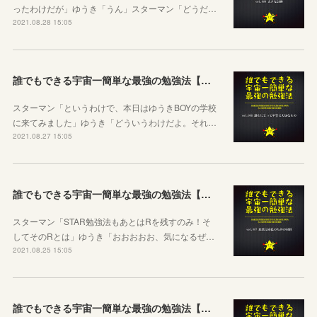
ったわけだが」ゆうき「うん」スターマン「どうだ…
2021.08.28 15:05
誰でもできる宇宙一簡単な最強の勉強法【第八話：誰もにとって平等で大切なもの】
スターマン「というわけで、本日はゆうきBOYの学校
に来てみました」ゆうき「どういうわけだよ。それ…
2021.08.27 15:05
誰でもできる宇宙一簡単な最強の勉強法【第七話：結果は成長のための材料】
スターマン「STAR勉強法もあとはRを残すのみ！そ
してそのRとは」ゆうき「おおおおお、気になるぜ…
2021.08.25 15:05
誰でもできる宇宙一簡単な最強の勉強法【第五話：行動すべし！】