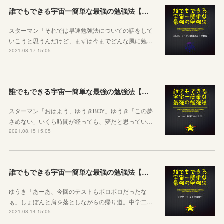
誰でもできる宇宙一簡単な最強の勉強法【第二話：ダメダメ勉強法からの刺客】
スターマン「それでは早速勉強法についての話をして
いこうと思うんだけど、まずは今までどんな風に勉…
2021.08.17 15:05
誰でもできる宇宙一簡単な最強の勉強法【第一話：勉強とはなんだ】
スターマン「おはよう、ゆうきBOY」ゆうき「この夢
さめない」いくら時間が経っても、夢だと思ってい…
2021.08.15 15:05
誰でもできる宇宙一簡単な最強の勉強法【プロローグ：星との出会い】
ゆうき「あーあ、今回のテストもボロボロだったな
ぁ」しょぼんと肩を落としながらの帰り道。中学二…
2021.08.14 15:05