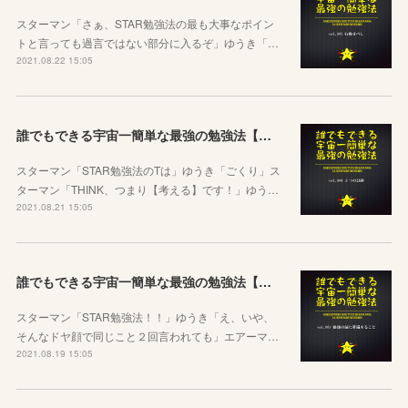
スターマン「さぁ、STAR勉強法の最も大事なポイン
トと言っても過言ではない部分に入るぞ」ゆうき「…
2021.08.22 15:05
誰でもできる宇宙一簡単な最強の勉強法【第四話：２つの計画】
スターマン「STAR勉強法のTは」ゆうき「ごくり」ス
ターマン「THINK、つまり【考える】です！」ゆう…
2021.08.21 15:05
誰でもできる宇宙一簡単な最強の勉強法【第三話：勉強の前に準備すること】
スターマン「STAR勉強法！！」ゆうき「え、いや、
そんなドヤ顔で同じこと２回言われても」エアーマ…
2021.08.19 15:05