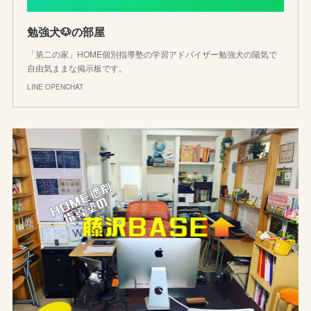
勉強犬🐶の部屋
「第二の家」HOME個別指導塾の学習アドバイザー勉強犬の陽気で
自由気ままな掲示板です。
LINE OPENCHAT