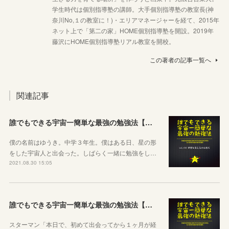
学生時代は個別指導塾の講師。大手個別指導塾の教室長(神
奈川No,１の教室に！)・エリアマネージャーを経て、2015年
ネット上で「第二の家」HOME個別指導塾を開設。2019年
藤沢にHOME個別指導塾リアル教室を開校。
この著者の記事一覧へ
関連記事
誰でもできる宇宙一簡単な最強の勉強法【最終回：世界を変えるのは君だ】
僕の名前はゆうき。中学３年生。僕はある日、星の形
をした宇宙人と出会った。しばらく一緒に勉強をし…
2021.08.30 15:05
誰でもできる宇宙一簡単な最強の勉強法【第九話：大きな計画】
スターマン「本日で、初めて出会ってから１ヶ月が経