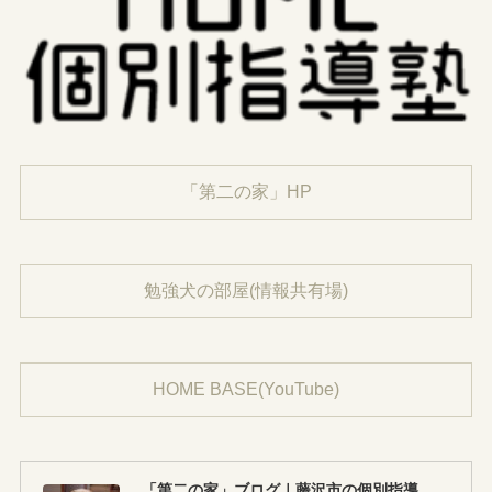
「第二の家」HP
勉強犬の部屋(情報共有場)
HOME BASE(YouTube)
「第二の家」ブログ｜藤沢市の個別指導塾のお話