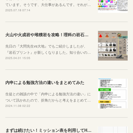
ています。そうです、大仕事があるんです。それが…
2025.07.18 07:14
火山や火成岩や堆積岩を攻略！理科の岩石ノートを作りました
先日の『大問先生vs大地』でもご紹介しましたが、
『岩石プリント』が新しくなりました。知り合いの…
2025.04.01 15:05
内申による勉強方法の違いをまとめてみた
生徒との雑談の中で「内申による勉強方法の違い」に
ついて訊かれたので、折角だからと考えをまとめて…
2024.11.08 02:22
まずは続けたい！ミッション表を利用してHOME個別指導塾からのミッションを遂行せよ