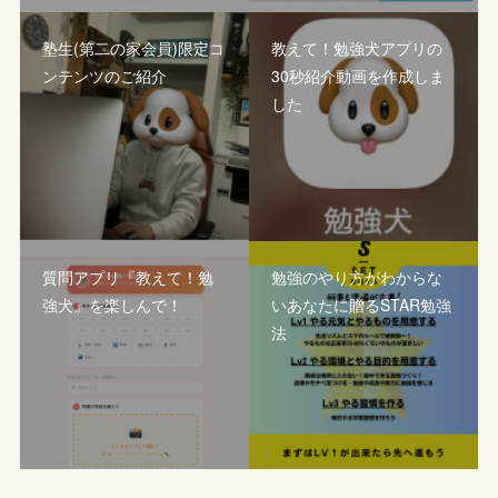
塾生(第二の家会員)限定コ
教えて！勉強犬アプリの
ンテンツのご紹介
30秒紹介動画を作成しま
した
質問アプリ『教えて！勉
勉強のやり方がわからな
強犬』を楽しんで！
いあなたに贈るSTAR勉強
法