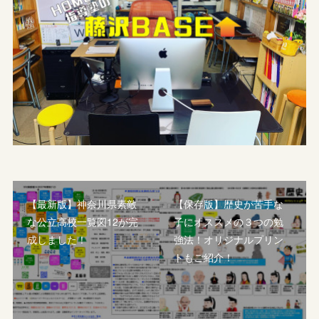
【最新版】神奈川県素敵
【保存版】歴史が苦手な
な公立高校一覧図12が完
子にオススメの３つの勉
成しました！
強法！オリジナルプリン
トもご紹介！