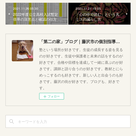
2021.11.26 05:30
2021.11.21 15:05
2022年度公立高校入試暫定
「心の中で読む」という凡
倍率の注意点と確認の仕方
ミスの減らし方
「第二の家」ブログ｜藤沢市の個別指導塾のお話
塾という場所が好きです。生徒の成長する姿を見る
のが好きです。生徒や保護者と未来の話をするのが
好きです。合格や目標を達成して一緒に喜ぶのが好
きです。講師と語り合うのが好きです。教材とにら
めっこするのも好きです。新しい人と出会うのも好
きです。藤沢の街が好きです。ブログも、好きで
す。
フォロー