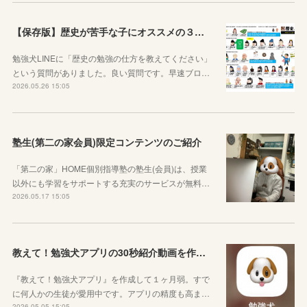
【保存版】歴史が苦手な子にオススメの３つの勉強法！オリジナルプリントもご紹介！
勉強犬LINEに「歴史の勉強の仕方を教えてください」
という質問がありました。良い質問です。早速ブロ…
2026.05.26 15:05
塾生(第二の家会員)限定コンテンツのご紹介
「第二の家」HOME個別指導塾の塾生(会員)は、授業
以外にも学習をサポートする充実のサービスが無料…
2026.05.17 15:05
教えて！勉強犬アプリの30秒紹介動画を作成しました
『教えて！勉強犬アプリ』を作成して１ヶ月弱。すで
に何人かの生徒が愛用中です。アプリの精度も高ま…
2026.05.05 15:05