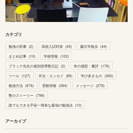
カテゴリ
勉強の辞書
(
2
)
高校入試対策
(
43
)
藤沢市散歩
(
44
)
まとめ記事
(
10
)
学校情報
(
102
)
ブラック先生の個別指導塾日記
(
2
)
本の感想・書評
(
176
)
ツール
(
127
)
作文・エッセイ
(
89
)
学び多きもの
(
365
)
勉強方法
(
676
)
受験情報
(
384
)
メッセージ
(
279
)
塾のストーリー
(
799
)
誰でもできる宇宙一簡単な最強の勉強法
(
10
)
アーカイブ