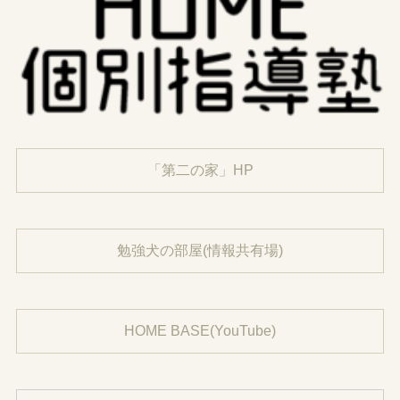
「第二の家」HP
勉強犬の部屋(情報共有場)
HOME BASE(YouTube)