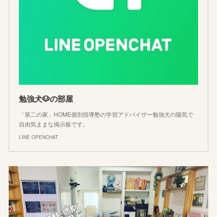
勉強犬🐶の部屋
「第二の家」HOME個別指導塾の学習アドバイザー勉強犬の陽気で
自由気ままな掲示板です。
LINE OPENCHAT