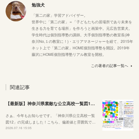
勉強犬
「第二の家」学習アドバイザー。
世界中に「第二の家」＝「子どもたちの居場所であり未来を
生きる力を育てる場所」を作ろうと画策中。元広告営業犬。
学生時代は個別指導塾の講師。大手個別指導塾の教室長(神
奈川No,１の教室に！)・エリアマネージャーを経て、2015年
ネット上で「第二の家」HOME個別指導塾を開設。2019年
藤沢にHOME個別指導塾リアル教室を開校。
この著者の記事一覧へ
関連記事
【最新版】神奈川県素敵な公立高校一覧図12が完成しました！
さぁ、今年もお知らせです。「神奈川県公立高校一覧
図12」の完成しました！こちら、偏差値と雰囲気で…
2026.07.16 15:05