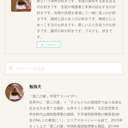
塾という場所が好きです。生徒の成長する姿を見る
のが好きです。生徒や保護者と未来の話をするのが
好きです。合格や目標を達成して一緒に喜ぶのが好
きです。講師と語り合うのが好きです。教材とにら
めっこするのも好きです。新しい人と出会うのも好
きです。藤沢の街が好きです。ブログも、好きで
す。
フォロー
勉強犬
「第二の家」学習アドバイザー。
世界中に「第二の家」＝「子どもたちの居場所であり未来を
生きる力を育てる場所」を作ろうと画策中。元広告営業犬。
学生時代は個別指導塾の講師。大手個別指導塾の教室長(神
奈川No,１の教室に！)・エリアマネージャーを経て、2015年
ネット上で「第二の家」HOME個別指導塾を開設。2019年