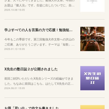
お題は『擬人法』です。生徒に出したついでに、自…
2025.10.08 15:05
学ぶすべての人を言葉の力で応援！勉強短歌集「学火」【作品随時募集中】
今年もこの季節です。第三回勉強犬作文祭への沢山の
ご応募、ありがとうございます。テーマは「短歌」…
2025.01.13 15:05
X先生の塾日誌２が公開されました
前回ご好評いただいたX先生シリーズの続編ができま
した。ちなみに前回はこちら。はたしてX先生の正…
2024.06.01 15:05
お題「思い出」で作文を書きました