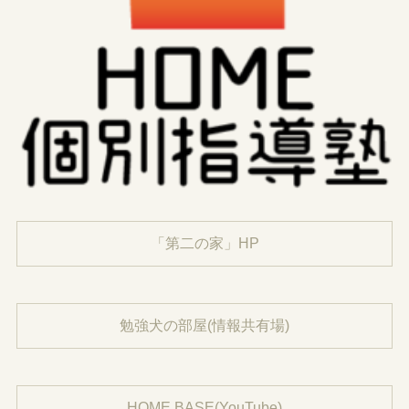
「第二の家」HP
勉強犬の部屋(情報共有場)
HOME BASE(YouTube)