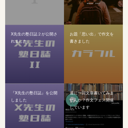
X先生の塾日誌２が公開さ
お題「思い出」で作文を
れました
書きました
『X先生の塾日誌』を公開
週に一回文章書いてみま
しました
せんか？作文フェス開催
しています