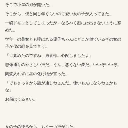
そこで小屋の扉が開いた。
そこから、僕と同じ年ぐらいの可愛い女の子が入ってきた。
一瞬ドキッとしてしまったが、なるべく顔には出さないように努
めた。
学年一の美女とも呼ばれる優子ちゃんにどこか似ているその女の
子が僕の顔を見て言う。
「目覚めたのですね、勇者様。心配しましたよ」
想像通りのやさしい声だ。うん、悪くない夢だ。いいぞいいぞ。
間髪入れずに星の化け物が言った。
「でもさっきから話が通じねぇんだ。使いもんにならねぇかも
な」
お前はうるさい。
女の子の後ろから、もう一つ声がした。