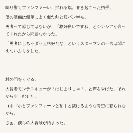
鳴り響くファンファーレ。揺れる旗。巻き起こった拍手。
僕の装備は鉛筆によく似た剣と短パン半袖。
勇者って感じではないが、「格好良いですね」とシンシアが言っ
てくれたから問題なかった。
「勇者にしちゃダセえ格好だな」というスターマンの一言は聞こ
えないふりをした。
村の門をくぐる。
大賢者モンテスキューが「はじまりじゃ！」と声を挙げた。それ
から少しむせた。
ゴホゴホとファンファーレと拍手と抜けるような青空に彩られな
がら、
さぁ、僕らの大冒険が始まった。