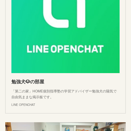
勉強犬🐶の部屋
「第二の家」HOME個別指導塾の学習アドバイザー勉強犬の陽気で
自由気ままな掲示板です。
LINE OPENCHAT