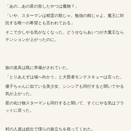
「あの…あの星の形したやつは魔物？」
「いや、スターマンは精霊の類じゃ。勉強の精じゃよ。魔王に対
抗する唯一の希望とも言われておる」
そこで少しやる気がなくなった。どうせならあいつが大魔王なら
テンションが上がったのに。
旅の道具は既に準備がされていた。
「とりあえずは城へ向かう」と大賢者モンテスキューは言った。
優子ちゃんに似ている美少女、シンシアも同行すると聞いてやる
気が上がった。
星の化け物スターマンも同行すると聞いて、すぐにやる気はフラ
ットに戻った。
村の人達は総出で僕らの旅立ちを祝ってくれた。