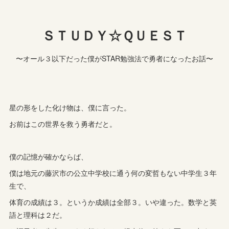
ＳＴＵＤＹ☆ＱＵＥＳＴ
〜オール３以下だった僕がSTAR勉強法で勇者になったお話〜
星の形をした化け物は、僕に言った。
お前はこの世界を救う勇者だと。
僕の記憶が確かならば、
僕は地元の藤沢市の公立中学校に通う何の変哲もない中学生３年
生で、
体育の成績は３。というか成績は全部３。いや違った。数学と英
語と理科は２だ。