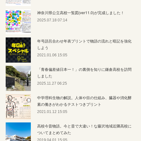
神奈川県公立高校一覧図(ver11.0)が完成しました！
2025.07.18 07:14
年号語呂合わせ年表プリントで物語の流れと暗記を強化
しよう
2021.01.06 15:05
「青春偏差値日本一！」の裏側を知りに鎌倉高校を訪問
しました
2025.11.27 06:25
中学理科生物の解説。人体や目の仕組み、臓器や消化酵
素の働きがわかるテストつきプリント
2021.01.12 15:05
高校今昔物語。今と昔で大違い！な藤沢地域近隣高校に
ついてまとめてみた
2019.04.01 15:05