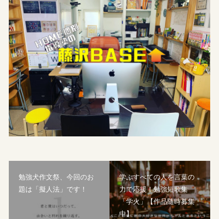
勉強犬作文祭、今回のお
学ぶすべての人を言葉の
題は「擬人法」です！
力で応援！勉強短歌集
「学火」【作品随時募集
中】