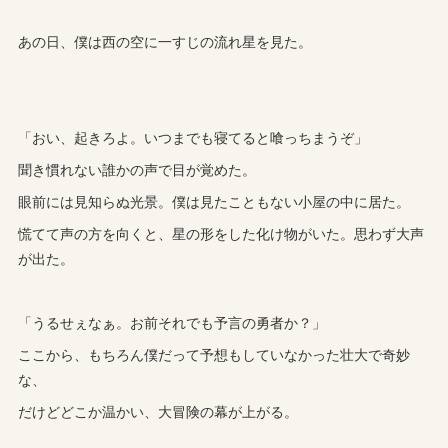
あの日、僕は西の空に一すじの流れ星を見た。
「おい、起きろよ。いつまでも寝てると喰っちまうぞ」
聞き慣れない誰かの声で目が覚めた。
眼前には見知らぬ光景。僕は見たこともない小屋の中に居た。
慌てて声の方を向くと、星の形をした化け物がいた。思わず大声
が出た。
「うるせぇなぁ。お前それでも予言の勇者か？」
ここから、もちろん僕だって予想もしていなかった壮大で奇妙
な、
だけどどこか温かい、大冒険の幕が上がる。