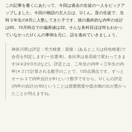
この記事を書くにあたって、今回は過去の生徒の一人をピックア
ップしました。今回の物語の主人公は、Uくん。昔の生徒で、当
時３年生の9月に入塾してきた子です。彼の最終的な内申の合計
は60。10月時点での偏差値は32。そんな各科目ほぼ何もわかっ
ていなかったUくんの事例を元に、話を進めていきましょう。
神奈川県は評定：学力検査：面接：(あるところは特色検査)で
合否を判定します(一次選考)。各比率は各高校で変わってきま
す(4:4:2や3:5:2など)。評定とは、二年生の内申＋三年生の内
申(✕２)で計算される数字のことで、135点満点です。ずっと
オール３で内申合計が81という数字ですから、Uくんの評定
(内申の合計)が60ということは授業態度や提出物の出が悪かっ
たことが伺えますね。