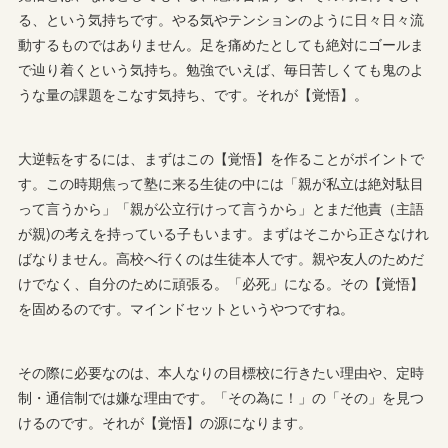
る、という気持ちです。やる気やテンションのように日々日々流
動するものではありません。足を痛めたとしても絶対にゴールま
で辿り着くという気持ち。勉強でいえば、毎日苦しくても鬼のよ
うな量の課題をこなす気持ち、です。それが【覚悟】。
大逆転をするには、まずはこの【覚悟】を作ることがポイントで
す。この時期焦って塾に来る生徒の中には「親が私立は絶対駄目
って言うから」「親が公立行けって言うから」とまだ他責（主語
が親)の考えを持っている子もいます。まずはそこから正さなけれ
ばなりません。高校へ行くのは生徒本人です。親や友人のためだ
けでなく、自分のために頑張る。「必死」になる。その【覚悟】
を固めるのです。マインドセットというやつですね。
その際に必要なのは、本人なりの目標校に行きたい理由や、定時
制・通信制では嫌な理由です。「その為に！」の「その」を見つ
けるのです。それが【覚悟】の源になります。