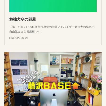
勉強犬🐶の部屋
「第二の家」HOME個別指導塾の学習アドバイザー勉強犬の陽気で
自由気ままな掲示板です。
LINE OPENCHAT