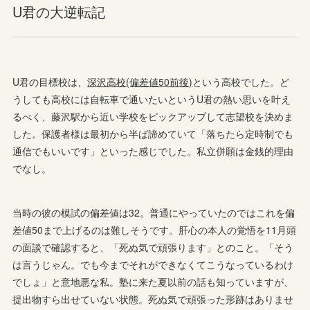
U君の大逆転記
U君の目標校は、
深沢高校(偏差値50前後)
という高校でした。ど
うしても高校には自転車で通いたいというU君の熱い思いを叶え
るべく、藤沢駅から近い学校をピックアップして志望校を決めま
した。保護者様は最初から半ば諦めていて「落ちたら定時制でも
通信でもいいです」といった感じでした。私立併願は金銭的理由
でなし。
当時の彼の模試の偏差値は32。普通にやっていたのではこれを偏
差値50まで上げるのは難しそうです。肝心の本人の覚悟を11月頭
の面談で確認すると、「死ぬ気で頑張ります」とのこと。「そう
は言うじゃん。でも今までそれができなくてこうなっているわけ
でしょ」と意地悪な私。塾に来た夏以前の話も知っていますが、
提出物すら出せていない状態。死ぬ気で頑張った形跡はありませ