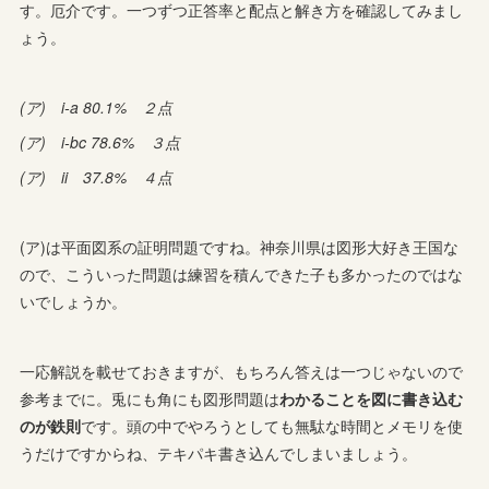
す。厄介です。一つずつ正答率と配点と解き方を確認してみまし
ょう。
(ア) i-a 80.1% ２点
(ア) i-bc 78.6% ３点
(ア) ii 37.8% ４点
(ア)は平面図系の証明問題ですね。神奈川県は図形大好き王国な
ので、こういった問題は練習を積んできた子も多かったのではな
いでしょうか。
一応解説を載せておきますが、もちろん答えは一つじゃないので
参考までに。兎にも角にも図形問題は
わかることを図に書き込む
のが鉄則
です。頭の中でやろうとしても無駄な時間とメモリを使
うだけですからね、テキパキ書き込んでしまいましょう。