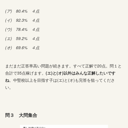
(ア) 80.4% ４点
(イ) 92.3% ４点
(ウ) 78.4% ４点
(エ) 59.2% ４点
(オ) 69.6% ４点
まだまだ正答率高い問題が続きます。すべて正解で20点。問１と
合計で35点稼げます。
(エ)と(オ)以外はみんな正解したいです
ね
。中堅校以上を目指す子は(エ)と(オ)も完答を狙ってくださ
い。
問３ 大問集合