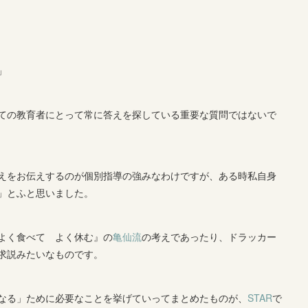
」
ての教育者にとって常に答えを探している重要な質問ではないで
えをお伝えするのが個別指導の強みなわけですが、ある時私自身
」とふと思いました。
よく食べて よく休む』の
亀仙流
の考えであったり、ドラッカー
求説みたいなものです。
なる」ために必要なことを挙げていってまとめたものが、
STAR
で