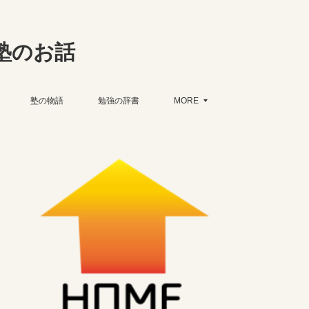
塾のお話
塾の物語
勉強の辞書
MORE