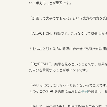
いて考えることが重要です」
「計画って大事ですもんね」という先方の同意を受
「AはACTION。行動です。これなくして成長はあ
ふむふむと頷く先方の呼吸に合わせて勉強犬の説明
「RはRESULT。結果を見るということです。結
た自分を承認することがポイントです」
「やりっぱなしにしちゃうと良くないってことです
くつかこのSTARを実際に活用した
事例
を紹介し、
「そして、そのSTARは、期日(TIME)を定めた時