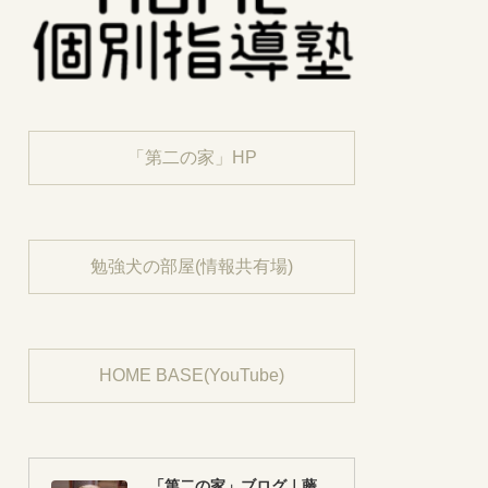
「第二の家」HP
勉強犬の部屋(情報共有場)
HOME BASE(YouTube)
「第二の家」ブログ｜藤沢市の個別指導塾のお話