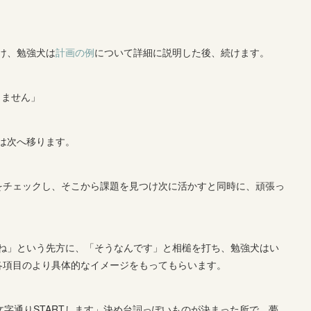
け、勉強犬は
計画の例
について詳細に説明した後、続けます。
りません」
は次へ移ります。
果をチェックし、そこから課題を見つけ次に活かすと同時に、頑張っ
ね」という先方に、「そうなんです」と相槌を打ち、勉強犬はい
各項目のより具体的なイメージをもってもらいます。
、文字通りSTARTします」決め台詞っぽいものが決まった所で、夢