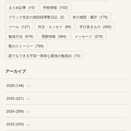
まとめ記事
(
10
)
学校情報
(
102
)
ブラック先生の個別指導塾日記
(
2
)
本の感想・書評
(
176
)
ツール
(
127
)
作文・エッセイ
(
89
)
学び多きもの
(
365
)
勉強方法
(
676
)
受験情報
(
384
)
メッセージ
(
279
)
塾のストーリー
(
799
)
誰でもできる宇宙一簡単な最強の勉強法
(
10
)
アーカイブ
2026
(
148
)
(
6
)
2025
(
221
)
(
22
)
(
19
)
2024
(
269
)
(
20
)
(
20
)
(
16
)
2023
(
303
)