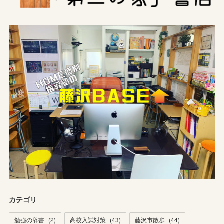
カテゴリ
勉強の辞書
(
2
)
高校入試対策
(
43
)
藤沢市散歩
(
44
)