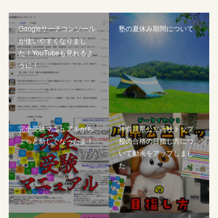
Googleサーチコンソール
塾の夏休み期間について
が使いやすくなりまし
た！YouTubeも見れるよ
うに！
完全受験マニュアルがち
神奈川県公立高校トップ
ょっと新しくなったよ！
校の合格の目指し方につ
いて動画をアップしまし
た