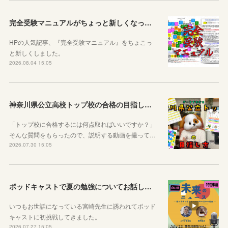
完全受験マニュアルがちょっと新しくなったよ！
HPの人気記事、『完全受験マニュアル』をちょこっ
と新しくしました。
2026.08.04 15:05
神奈川県公立高校トップ校の合格の目指し方について動画をアップしました
「トップ校に合格するには何点取ればいいですか？」
そんな質問をもらったので、説明する動画を撮って…
2026.07.30 15:05
ポッドキャストで夏の勉強についてお話ししています！
いつもお世話になっている宮崎先生に誘われてポッド
キャストに初挑戦してきました。
2026.07.27 15:05