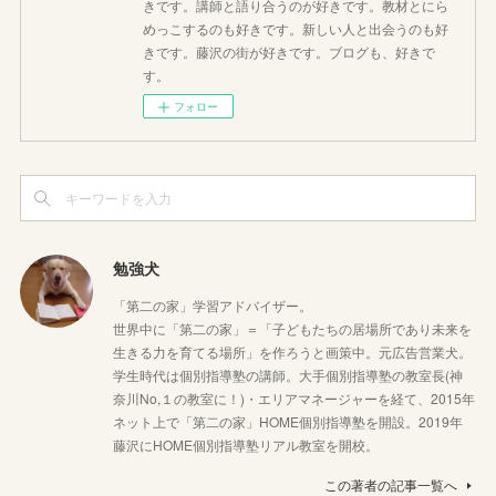
きです。講師と語り合うのが好きです。教材とにら
めっこするのも好きです。新しい人と出会うのも好
きです。藤沢の街が好きです。ブログも、好きで
す。
フォロー
勉強犬
「第二の家」学習アドバイザー。
世界中に「第二の家」＝「子どもたちの居場所であり未来を
生きる力を育てる場所」を作ろうと画策中。元広告営業犬。
学生時代は個別指導塾の講師。大手個別指導塾の教室長(神
奈川No,１の教室に！)・エリアマネージャーを経て、2015年
ネット上で「第二の家」HOME個別指導塾を開設。2019年
藤沢にHOME個別指導塾リアル教室を開校。
この著者の記事一覧へ