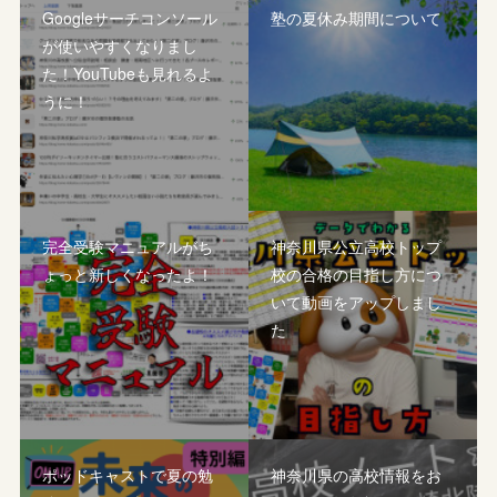
Googleサーチコンソール
塾の夏休み期間について
が使いやすくなりまし
た！YouTubeも見れるよ
うに！
完全受験マニュアルがち
神奈川県公立高校トップ
ょっと新しくなったよ！
校の合格の目指し方につ
いて動画をアップしまし
た
ポッドキャストで夏の勉
神奈川県の高校情報をお