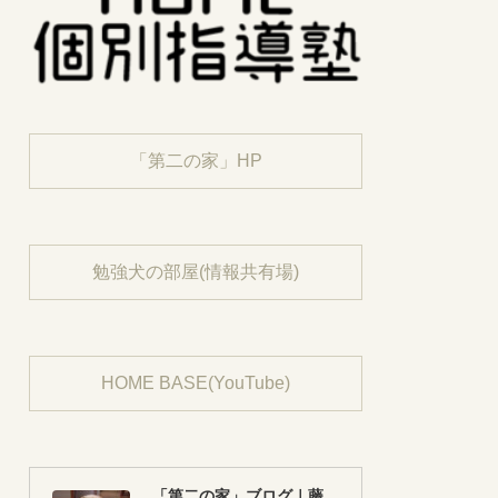
「第二の家」HP
勉強犬の部屋(情報共有場)
HOME BASE(YouTube)
「第二の家」ブログ｜藤沢市の個別指導塾のお話