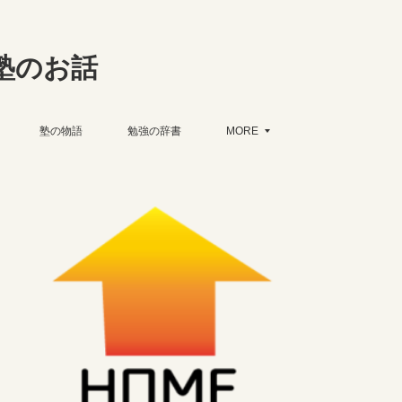
塾のお話
塾の物語
勉強の辞書
MORE