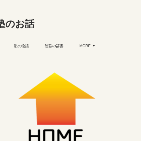
塾のお話
塾の物語
勉強の辞書
MORE