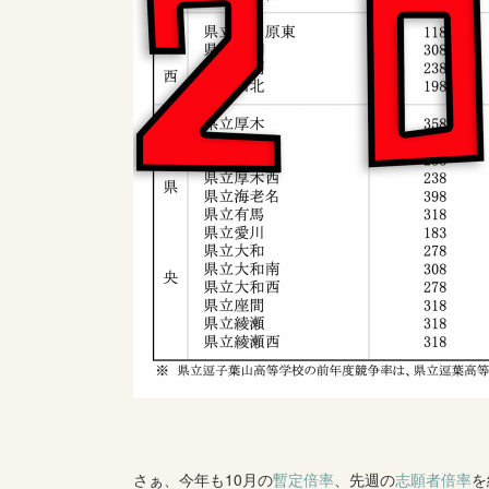
さぁ、今年も10月の
暫定倍率
、先週の
志願者倍率
を