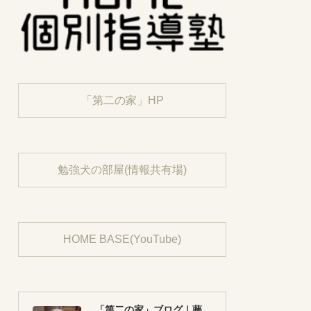
「第二の家」HP
勉強犬の部屋(情報共有場)
HOME BASE(YouTube)
「第二の家」ブログ｜藤沢市の個別指導塾のお話