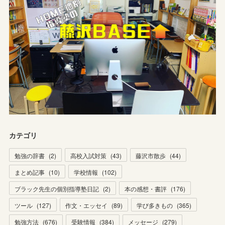
カテゴリ
勉強の辞書
(
2
)
高校入試対策
(
43
)
藤沢市散歩
(
44
)
まとめ記事
(
10
)
学校情報
(
102
)
ブラック先生の個別指導塾日記
(
2
)
本の感想・書評
(
176
)
ツール
(
127
)
作文・エッセイ
(
89
)
学び多きもの
(
365
)
勉強方法
(
676
)
受験情報
(
384
)
メッセージ
(
279
)