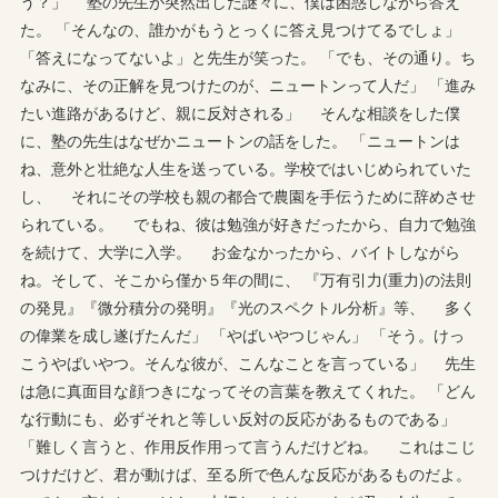
う？」 塾の先生が突然出した謎々に、僕は困惑しながら答え
た。 「そんなの、誰かがもうとっくに答え見つけてるでしょ」
「答えになってないよ」と先生が笑った。 「でも、その通り。ち
なみに、その正解を見つけたのが、ニュートンって人だ」 「進み
たい進路があるけど、親に反対される」 そんな相談をした僕
に、塾の先生はなぜかニュートンの話をした。 「ニュートンは
ね、意外と壮絶な人生を送っている。学校ではいじめられていた
し、 それにその学校も親の都合で農園を手伝うために辞めさせ
られている。 でもね、彼は勉強が好きだったから、自力で勉強
を続けて、大学に入学。 お金なかったから、バイトしながら
ね。そして、そこから僅か５年の間に、 『万有引力(重力)の法則
の発見』『微分積分の発明』『光のスペクトル分析』等、 多く
の偉業を成し遂げたんだ」 「やばいやつじゃん」 「そう。けっ
こうやばいやつ。そんな彼が、こんなことを言っている」 先生
は急に真面目な顔つきになってその言葉を教えてくれた。 「どん
な行動にも、必ずそれと等しい反対の反応があるものである」
「難しく言うと、作用反作用って言うんだけどね。 これはこじ
つけだけど、君が動けば、至る所で色んな反応があるものだよ。