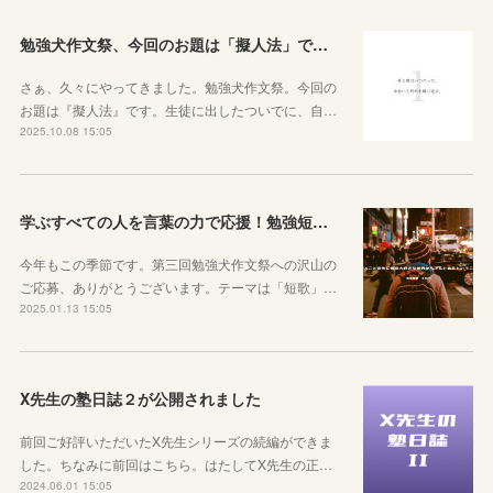
勉強犬作文祭、今回のお題は「擬人法」です！
さぁ、久々にやってきました。勉強犬作文祭。今回の
お題は『擬人法』です。生徒に出したついでに、自…
2025.10.08 15:05
学ぶすべての人を言葉の力で応援！勉強短歌集「学火」【作品随時募集中】
今年もこの季節です。第三回勉強犬作文祭への沢山の
ご応募、ありがとうございます。テーマは「短歌」…
2025.01.13 15:05
X先生の塾日誌２が公開されました
前回ご好評いただいたX先生シリーズの続編ができま
した。ちなみに前回はこちら。はたしてX先生の正…
2024.06.01 15:05