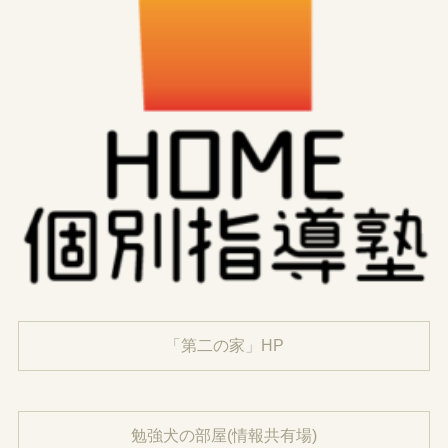
「第二の家」HP
勉強犬の部屋(情報共有場)