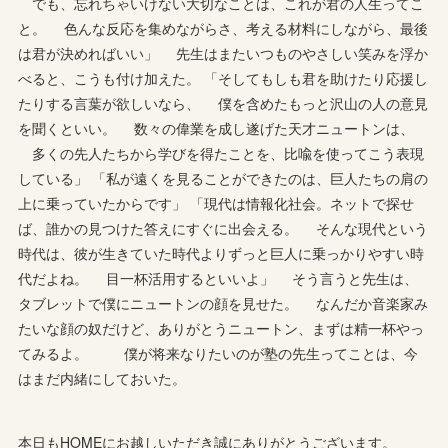
でも、忘れちゃいけない大切なことは、これが君の人生ってこ
と。 色んな反応を集めながらさ、考える材料にしながら、最後
は君が決めればいい」 先生はまたいつものやさしい笑みを浮か
べると、こうも付け加えた。 「そしてもしも君を助けたり応援し
たりする言葉が欲しいなら、 僕を含めたもっと沢山の人の意見
を聞くといい。 数々の偉業を成し遂げた天才ニュートンは、
多くの先人たちから学びを得たことを、比喩を使ってこう表現
している」 「私が遠くを見ることができたのは、巨人たちの肩の
上に乗っていたからです」 「現代は情報化社会。ネットで探せ
ば、誰かの見つけた答えにすぐに出会える。 そんな現代という
時代は、彼が生きていた時代よりずっと巨人に乗っかりやすい時
代だよね。 目一杯活用するといいよ」 そう言うと先生は、
タブレットで僕にニュートンの顔を見せた。 なんだか音楽家み
たいな顔の奴だけど、ありがとうニュートン、まずは精一杯やっ
てみるよ。 僕が将来なりたいのが塾の先生ってことは、今
はまだ内緒にしておいた。
本日もHOMEにお越しいただき誠にありがとうございます。