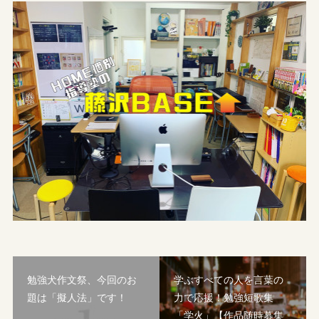
勉強犬作文祭、今回のお
学ぶすべての人を言葉の
題は「擬人法」です！
力で応援！勉強短歌集
「学火」【作品随時募集