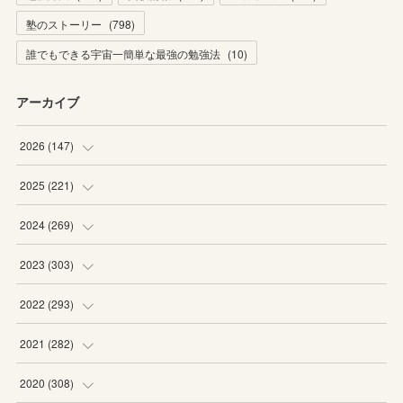
塾のストーリー
(
798
)
誰でもできる宇宙一簡単な最強の勉強法
(
10
)
アーカイブ
2026
(
147
)
(
5
)
2025
(
221
)
(
22
)
(
19
)
2024
(
269
)
(
20
)
(
20
)
(
16
)
2023
(
303
)
(
19
)
(
19
)
(
16
)
(
27
)
2022
(
293
)
(
21
)
(
20
)
(
21
)
(
25
)
(
18
)
2021
(
282
)
(
20
)
(
18
)
(
20
)
(
29
)
(
27
)
(
19
)
2020
(
308
)