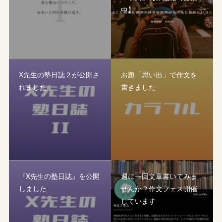
中】
X先生の塾日誌２が公開さ
お題「思い出」で作文を
れました
書きました
『X先生の塾日誌』を公開
週に一回文章書いてみま
しました
せんか？作文フェス開催
しています