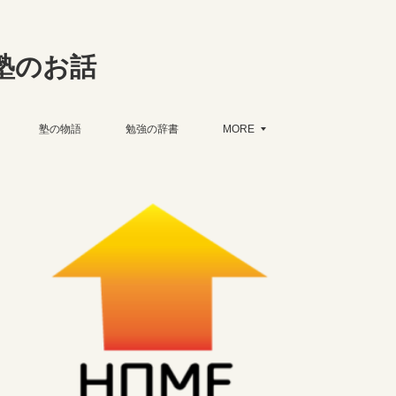
塾のお話
塾の物語
勉強の辞書
MORE