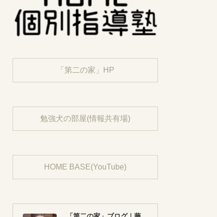
「第二の家」HP
勉強犬の部屋(情報共有場)
HOME BASE(YouTube)
「第二の家」ブログ｜藤沢市の個別指導塾のお話