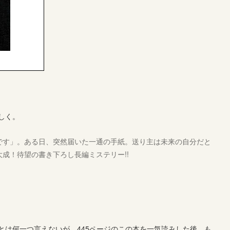
しく。
です」。ある日、突然届いた一通の手紙。送り主は未来の自分だと
成！待望の書き下ろし長編ミステリー!!
とは何一つ言えないが、445ページのこの本を一気読みした後、も