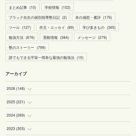
まとめ記事
(
10
)
学校情報
(
102
)
ブラック先生の個別指導塾日記
(
2
)
本の感想・書評
(
176
)
ツール
(
127
)
作文・エッセイ
(
89
)
学び多きもの
(
365
)
勉強方法
(
676
)
受験情報
(
384
)
メッセージ
(
279
)
塾のストーリー
(
799
)
誰でもできる宇宙一簡単な最強の勉強法
(
10
)
アーカイブ
2026
(
148
)
(
6
)
2025
(
221
)
(
22
)
(
19
)
2024
(
269
)
(
20
)
(
20
)
(
16
)
2023
(
303
)