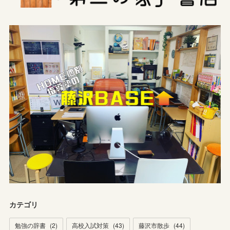
カテゴリ
勉強の辞書
(
2
)
高校入試対策
(
43
)
藤沢市散歩
(
44
)