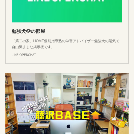
勉強犬🐶の部屋
「第二の家」HOME個別指導塾の学習アドバイザー勉強犬の陽気で
自由気ままな掲示板です。
LINE OPENCHAT