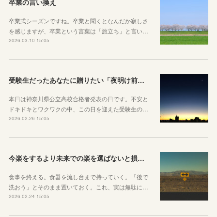
卒業の言い換え
卒業式シーズンですね。卒業と聞くとなんだか寂しさ
を感じますが、卒業という言葉は「旅立ち」と言い…
2026.03.10 15:05
受験生だったあなたに贈りたい「夜明け前」のお話
本日は神奈川県公立高校合格者発表の日です。不安と
ドキドキとワクワクの中、この日を迎えた受験生の…
2026.02.26 15:05
今楽をするより未来での楽を選ばないと損をしてしまうかもしれない理由
食事を終える。食器を流し台まで持っていく。「後で
洗おう」とそのまま置いておく。これ、実は無駄に…
2026.02.24 15:05