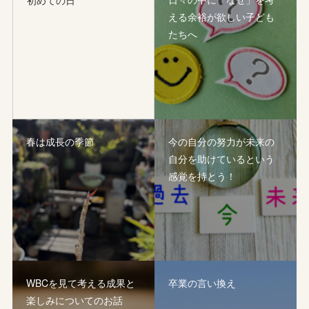
える余裕が欲しい子ども
たちへ
春は成長の季節
今の自分の努力が未来の
自分を助けているという
感覚を持とう！
WBCを見て考える成果と
卒業の言い換え
楽しみについてのお話