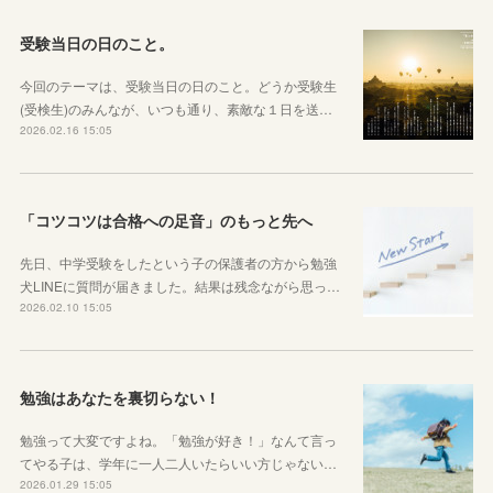
受験当日の日のこと。
今回のテーマは、受験当日の日のこと。どうか受験生
(受検生)のみんなが、いつも通り、素敵な１日を送…
2026.02.16 15:05
「コツコツは合格への足音」のもっと先へ
先日、中学受験をしたという子の保護者の方から勉強
犬LINEに質問が届きました。結果は残念ながら思っ…
2026.02.10 15:05
勉強はあなたを裏切らない！
勉強って大変ですよね。「勉強が好き！」なんて言っ
てやる子は、学年に一人二人いたらいい方じゃない…
2026.01.29 15:05