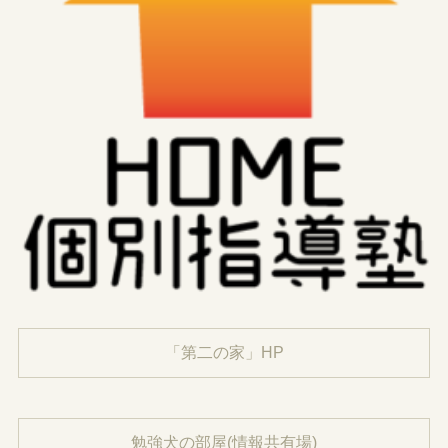
「第二の家」HP
勉強犬の部屋(情報共有場)