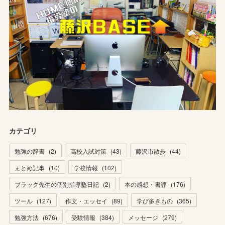
カテゴリ
勉強の辞書
(
2
)
高校入試対策
(
43
)
藤沢市散歩
(
44
)
まとめ記事
(
10
)
学校情報
(
102
)
ブラック先生の個別指導塾日記
(
2
)
本の感想・書評
(
176
)
ツール
(
127
)
作文・エッセイ
(
89
)
学び多きもの
(
365
)
勉強方法
(
676
)
受験情報
(
384
)
メッセージ
(
279
)