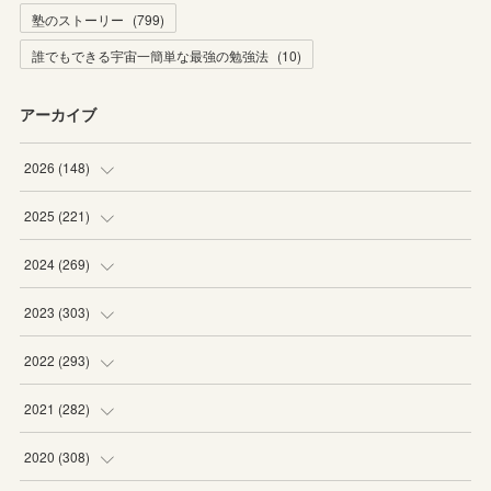
塾のストーリー
(
799
)
誰でもできる宇宙一簡単な最強の勉強法
(
10
)
アーカイブ
2026
(
148
)
(
6
)
2025
(
221
)
(
22
)
(
19
)
2024
(
269
)
(
20
)
(
20
)
(
16
)
2023
(
303
)
(
19
)
(
19
)
(
16
)
(
27
)
2022
(
293
)
(
21
)
(
20
)
(
21
)
(
25
)
(
18
)
2021
(
282
)
(
20
)
(
18
)
(
20
)
(
29
)
(
27
)
(
19
)
2020
(
308
)
(
19
)