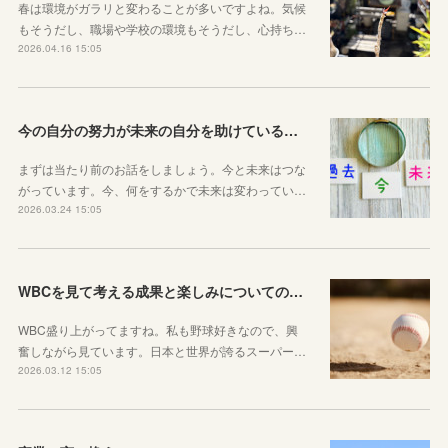
春は環境がガラリと変わることが多いですよね。気候
もそうだし、職場や学校の環境もそうだし、心持ち…
2026.04.16 15:05
今の自分の努力が未来の自分を助けているという感覚を持とう！
まずは当たり前のお話をしましょう。今と未来はつな
がっています。今、何をするかで未来は変わってい…
2026.03.24 15:05
WBCを見て考える成果と楽しみについてのお話
WBC盛り上がってますね。私も野球好きなので、興
奮しながら見ています。日本と世界が誇るスーパー…
2026.03.12 15:05