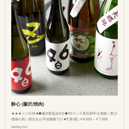
酔心 (藤沢/焼肉)
★★★☆☆3.06 ■◆藤沢駅徒歩2分◆A5ランク黒毛和牛を堪能！希少
価値の高い部位をお手頃価格で◎ ■予算(夜):￥6,000～￥7,999
tabelog.com