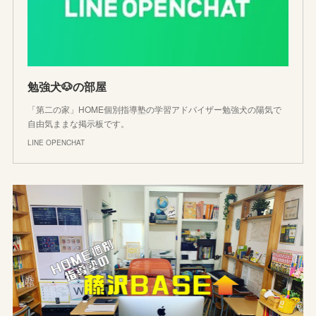
勉強犬🐶の部屋
「第二の家」HOME個別指導塾の学習アドバイザー勉強犬の陽気で
自由気ままな掲示板です。
LINE OPENCHAT