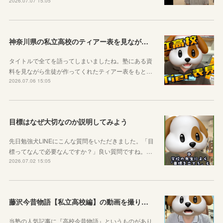
2026.07.07 15:05
神奈川県の私立高校のティアー表を見ながら話す動画を作りました！
タイトルで全てを語ってしまいましたね。塾にある資
料を見ながら生徒が作ってくれたティアー表をもと…
2026.07.06 15:05
目標はなぜ大切なのか説明してみよう
先日勉強犬LINEにこんな質問をいただきました。「目
標ってなんで必要なんですか？」良い質問ですね。…
2026.07.02 15:05
藤沢今昔物語【私立高校編】の動画を撮りました！
当塾の人気記事に『高校今昔物語』というものがあり