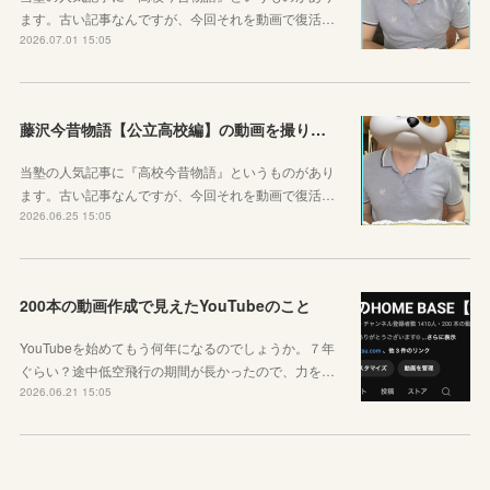
ます。古い記事なんですが、今回それを動画で復活…
2026.07.01 15:05
藤沢今昔物語【公立高校編】の動画を撮りました！
当塾の人気記事に『高校今昔物語』というものがあり
ます。古い記事なんですが、今回それを動画で復活…
2026.06.25 15:05
200本の動画作成で見えたYouTubeのこと
YouTubeを始めてもう何年になるのでしょうか。７年
ぐらい？途中低空飛行の期間が長かったので、力を…
2026.06.21 15:05