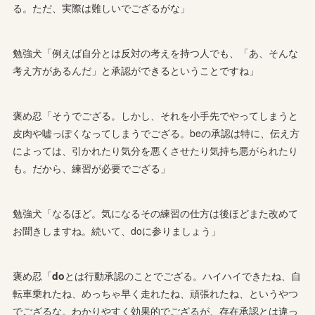
る。ただ、実際は難しいでござるがな」
勉強犬「例えば自分とは反対の考えを持つ人でも、「あ、そんな
考え方があるんだ」と承認ができるということですね」
褒め忍「そうでござる。しかし、それを小手先でやってしまうと
皮肉や嘘っぽくなってしまうでござる。beの承認は特に、伝え方
によっては、引かれたり気分を悪くさせたり気持ち悪がられたり
も。だから、練習が必要でござる」
勉強犬「なるほど。気になるその練習の仕方は後ほどまた改めて
お聞きしますね。続いて、doに参りましょう」
褒め忍「
do
とは行動承認のことでござる。ハイハイできたね、自
転車乗れたね、めっちゃ早く走れたね、頑張れたね、というやつ
でござるな。わかりやすく効果的でござるが、存在承認とは違っ