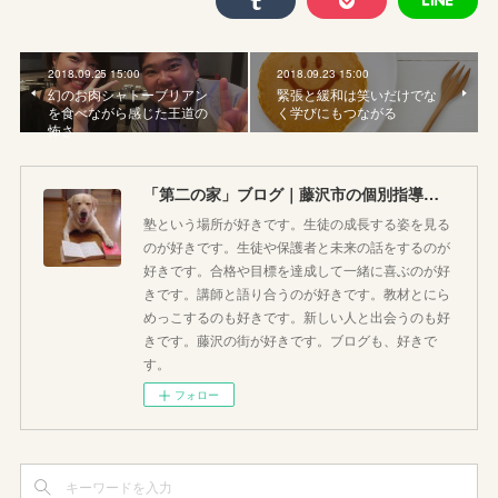
2018.09.25 15:00
2018.09.23 15:00
幻のお肉シャトーブリアン
緊張と緩和は笑いだけでな
を食べながら感じた王道の
く学びにもつながる
怖さ
「第二の家」ブログ｜藤沢市の個別指導塾のお話
塾という場所が好きです。生徒の成長する姿を見る
のが好きです。生徒や保護者と未来の話をするのが
好きです。合格や目標を達成して一緒に喜ぶのが好
きです。講師と語り合うのが好きです。教材とにら
めっこするのも好きです。新しい人と出会うのも好
きです。藤沢の街が好きです。ブログも、好きで
す。
フォロー