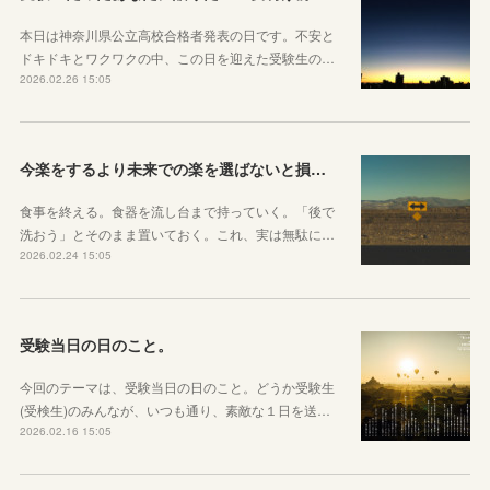
本日は神奈川県公立高校合格者発表の日です。不安と
ドキドキとワクワクの中、この日を迎えた受験生の…
2026.02.26 15:05
今楽をするより未来での楽を選ばないと損をしてしまうかもしれない理由
食事を終える。食器を流し台まで持っていく。「後で
洗おう」とそのまま置いておく。これ、実は無駄に…
2026.02.24 15:05
受験当日の日のこと。
今回のテーマは、受験当日の日のこと。どうか受験生
(受検生)のみんなが、いつも通り、素敵な１日を送…
2026.02.16 15:05