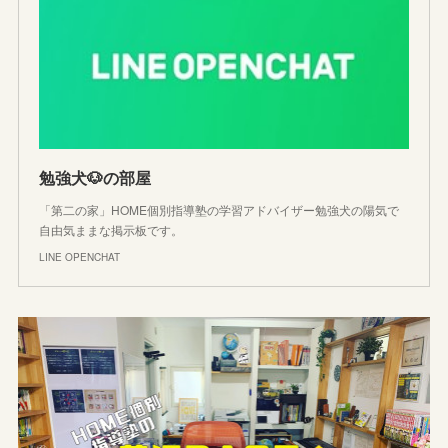
勉強犬🐶の部屋
「第二の家」HOME個別指導塾の学習アドバイザー勉強犬の陽気で
自由気ままな掲示板です。
LINE OPENCHAT