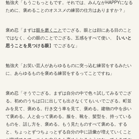
勉強犬「もうごもっともです。それでは、みんながHAPPYになる
ために、褒めることのオススメの練習の仕方はありますか？」
褒め忍「まずは
眼を磨くこと
でござる。眼とは顔にある目のこと
ではなく、心の眼のことでござる。五感をすべて使い、【
いいと
思うことを見つける眼
】でござるな」
勉強犬「お笑い芸人があらゆるものに突っ込む練習をするみたい
に、あらゆるものを褒める練習をするってことですね」
褒め忍「そうでござる。まずは自分の中で色々試してみるでござ
る。初めのうちは口に出しても出さなくてもいいでござる。町並
みを見て、褒める。行き交う車を見て、褒める。建物の中を歩い
て褒める。人と会って褒める。服を、靴を、髪型を、持っている
ものを、話し方を、褒める。もう見たものすべて褒める。する
と、ちょっとずつちょっとずる自分の中に語彙が増えていくこと