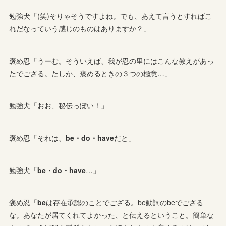
勉強犬「(笑)そりゃそうですよね。でも、あえて言うとすればこ
れだなっていう感じのものはありますか？」
褒め忍「うーむ。そういえば、我が忍の里にはこんな教えがあっ
たでござる。たしか、褒めるときの３つの極意…」
勉強犬「おお、秘伝っぽい！」
褒め忍「それは、
be・do・have
だと」
勉強犬「
be・do・have
…」
褒め忍「
be
は存在承認のことでござる。be動詞のbeでござる
な。あなたが居てくれてよかった、と伝えるということ。簡単な