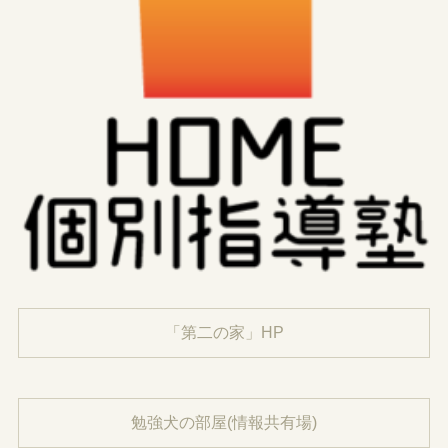
「第二の家」HP
勉強犬の部屋(情報共有場)