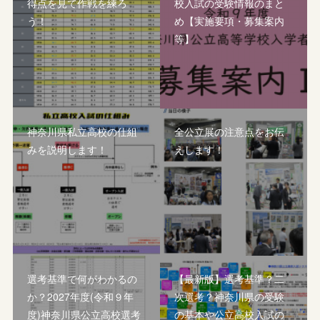
得点を見て作戦を練ろ
校入試の受験情報のまと
う！
め【実施要項・募集案内
等】
神奈川県私立高校の仕組
全公立展の注意点をお伝
みを説明します！
えします！
選考基準で何がわかるの
【最新版】選考基準？二
か？2027年度(令和９年
次選考？神奈川県の受験
度)神奈川県公立高校選考
の基本や公立高校入試の