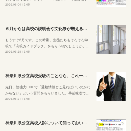
2026.06.04 15:05
６月からは高校の説明会や文化祭が増えることを知っておきましょう
もうすぐ6月です。この時期、生徒たちもそろそろ学
校で「高校ガイドブック」をもらう頃でしょうか。…
2026.05.28 15:05
神奈川県公立高校受験のことなら、これ一本でOKです
先日、勉強犬LINEで「受験情報どこ見ればいいのかわ
からない」という質問をもらいました。手前味噌で…
2026.05.21 15:05
神奈川県公立高校入試について知っておいた方がいい10のこと