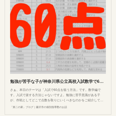
勉強が苦手な子が神奈川県公立高校入試数学で60点以上取る方法
さぁ、本日のテーマは「入試で60点を狙う方法」です。数学編で
す。入試で楽する方法じゃないですよ。勉強に苦手意識がある子
が、作戦としてどこで点数を取りにいくべきなのかをご紹介して…
「第二の家」ブログ｜藤沢市の個別指導塾のお話