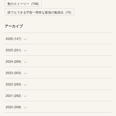
塾のストーリー
(
798
)
誰でもできる宇宙一簡単な最強の勉強法
(
10
)
アーカイブ
2026
(
147
)
(
5
)
2025
(
221
)
(
22
)
(
19
)
2024
(
269
)
(
20
)
(
20
)
(
16
)
2023
(
303
)
(
19
)
(
19
)
(
16
)
(
27
)
2022
(
293
)
(
21
)
(
20
)
(
21
)
(
25
)
(
18
)
2021
(
282
)
(
20
)
(
18
)
(
20
)
(
29
)
(
27
)
(
19
)
2020
(
308
)
(
19
)
(
21
)
(
16
)