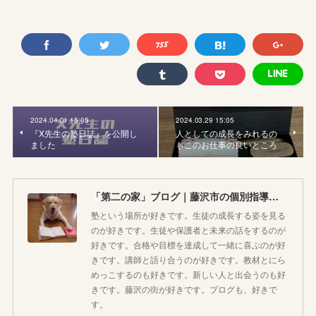
2024.04.01 15:05
2024.03.29 15:05
『X先生の塾日誌』を公開し
人としての成長をみれるの
ました
もこのお仕事の良いところ
「第二の家」ブログ｜藤沢市の個別指導塾のお話
塾という場所が好きです。生徒の成長する姿を見る
のが好きです。生徒や保護者と未来の話をするのが
好きです。合格や目標を達成して一緒に喜ぶのが好
きです。講師と語り合うのが好きです。教材とにら
めっこするのも好きです。新しい人と出会うのも好
きです。藤沢の街が好きです。ブログも、好きで
す。