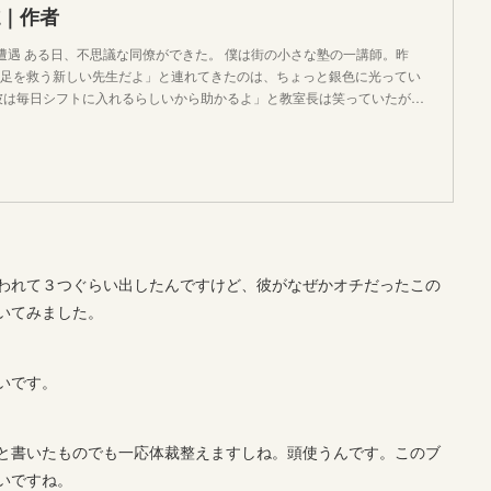
誌｜作者
 未知との遭遇 ある日、不思議な同僚ができた。 僕は街の小さな塾の一講師。昨
足を救う新しい先生だよ」と連れてきたのは、ちょっと銀色に光ってい
彼は毎日シフトに入れるらしいから助かるよ」と教室長は笑っていたが…
われて３つぐらい出したんですけど、彼がなぜかオチだったこの
いてみました。
いです。
と書いたものでも一応体裁整えますしね。頭使うんです。このブ
いですね。