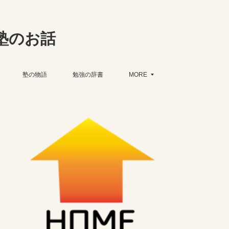
塾のお話
塾の物語
勉強の辞書
MORE