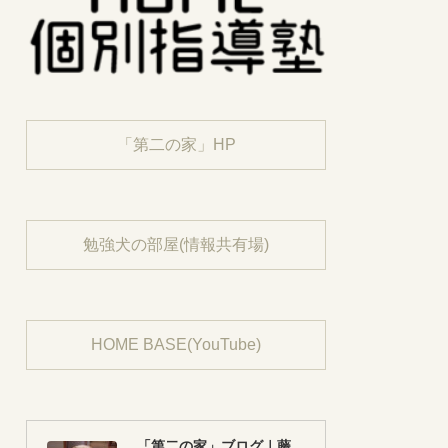
「第二の家」HP
勉強犬の部屋(情報共有場)
HOME BASE(YouTube)
「第二の家」ブログ｜藤沢市の個別指導塾のお話