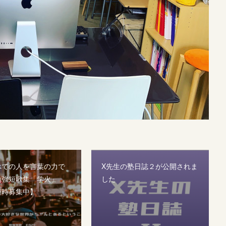
べての人を言葉の力で
X先生の塾日誌２が公開されま
勉強短歌集「学火」
した
随時募集中】