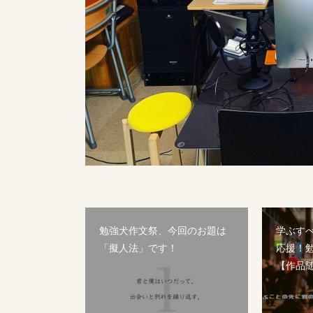
勉強犬作文祭、今回のお題は
学ぶす
「擬人法」です！
応援！
【作品