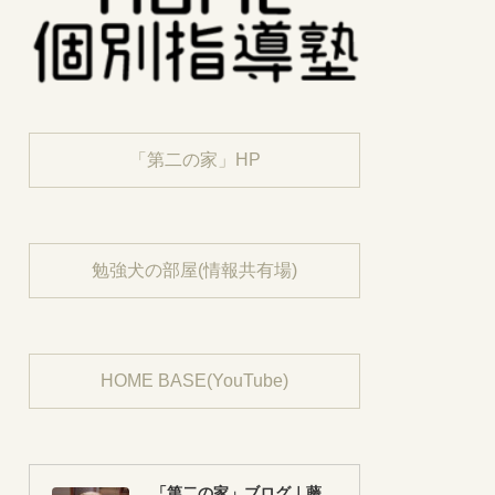
「第二の家」HP
勉強犬の部屋(情報共有場)
HOME BASE(YouTube)
「第二の家」ブログ｜藤沢市の個別指導塾のお話