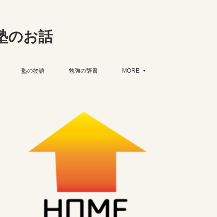
塾のお話
塾の物語
勉強の辞書
MORE