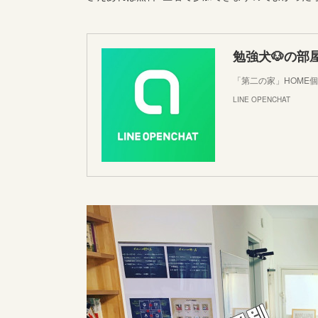
勉強犬🐶の部
「第二の家」HOME
LINE OPENCHAT