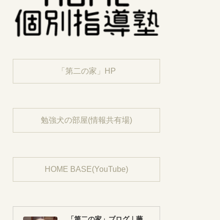
「第二の家」HP
勉強犬の部屋(情報共有場)
HOME BASE(YouTube)
「第二の家」ブログ｜藤沢市の個別指導塾のお話