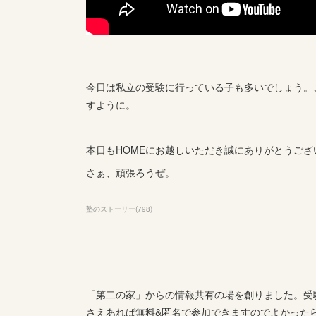
今日は私立の受験に行っている子も多いでしょう。
すように。
本日もHOMEにお越しいただき誠にありがとうござ
さぁ、頑張ろうぜ。
塾のストーリー
(
798
)
「第二の家」からの情報共有の場を創りました。受験
さえあれば無料&匿名で参加できますのでよかった