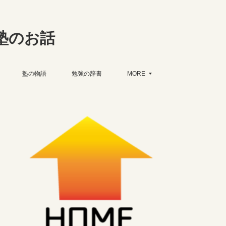
塾のお話
塾の物語
勉強の辞書
MORE