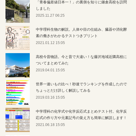
「青春偏差値日本一！」の裏側を知りに鎌倉高校を訪問
しました
2025.11.27 06:25
中学理科生物の解説。人体や目の仕組み、臓器や消化酵
素の働きがわかるテストつきプリント
2021.01.12 15:05
高校今昔物語。今と昔で大違い！な藤沢地域近隣高校に
ついてまとめてみた
2019.04.01 15:05
世界一速いもの比べ！秒速でランキングを作成したので
ちょっとだけ詳しく解説してみる
2019.03.16 15:05
中学理科の化学式や化学反応式まとめテスト付。化学反
応式の作り方や元素記号の覚え方も簡単に解説します！
2021.06.18 15:05