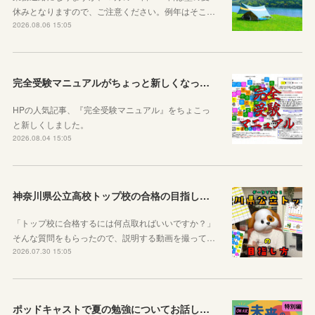
休みとなりますので、ご注意ください。例年はそこ…
2026.08.06 15:05
完全受験マニュアルがちょっと新しくなったよ！
HPの人気記事、『完全受験マニュアル』をちょこっ
と新しくしました。
2026.08.04 15:05
神奈川県公立高校トップ校の合格の目指し方について動画をアップしました
「トップ校に合格するには何点取ればいいですか？」
そんな質問をもらったので、説明する動画を撮って…
2026.07.30 15:05
ポッドキャストで夏の勉強についてお話ししています！