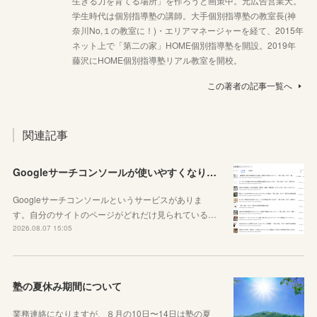
生きる力を育てる場所」を作ろうと画策中。元広告営業犬。
学生時代は個別指導塾の講師。大手個別指導塾の教室長(神
奈川No,１の教室に！)・エリアマネージャーを経て、2015年
ネット上で「第二の家」HOME個別指導塾を開設。2019年
藤沢にHOME個別指導塾リアル教室を開校。
この著者の記事一覧へ
関連記事
Googleサーチコンソールが使いやすくなりました！YouTubeも見れるように！
Googleサーチコンソールというサービスがありま
す。自分のサイトのページがどれだけ見られている…
2026.08.07 15:05
塾の夏休み期間について
業務連絡になりますが、８月の10日〜14日は塾の夏