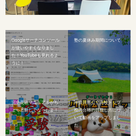
Googleサーチコンソール
塾の夏休み期間について
が使いやすくなりまし
た！YouTubeも見れるよ
うに！
完全受験マニュアルがち
神奈川県公立高校トップ
ょっと新しくなったよ！
校の合格の目指し方につ
いて動画をアップしまし
た