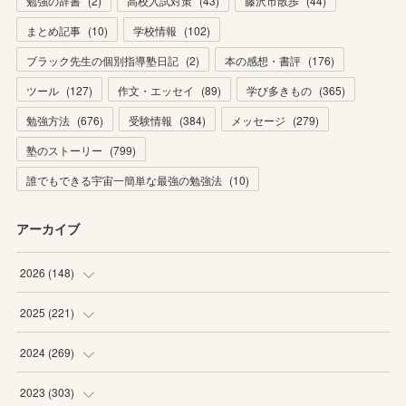
勉強の辞書
(
2
)
高校入試対策
(
43
)
藤沢市散歩
(
44
)
まとめ記事
(
10
)
学校情報
(
102
)
ブラック先生の個別指導塾日記
(
2
)
本の感想・書評
(
176
)
ツール
(
127
)
作文・エッセイ
(
89
)
学び多きもの
(
365
)
勉強方法
(
676
)
受験情報
(
384
)
メッセージ
(
279
)
塾のストーリー
(
799
)
誰でもできる宇宙一簡単な最強の勉強法
(
10
)
アーカイブ
2026
(
148
)
(
6
)
2025
(
221
)
(
22
)
(
19
)
2024
(
269
)
(
20
)
(
20
)
(
16
)
2023
(
303
)