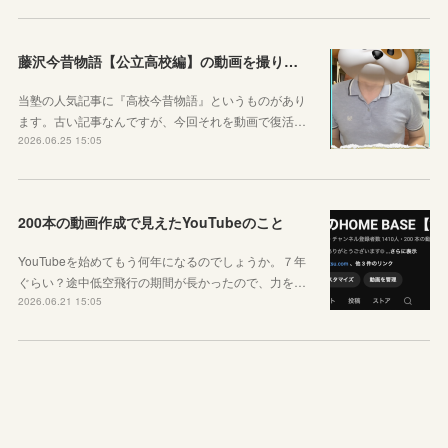
藤沢今昔物語【公立高校編】の動画を撮りました！
当塾の人気記事に『高校今昔物語』というものがあり
ます。古い記事なんですが、今回それを動画で復活…
2026.06.25 15:05
200本の動画作成で見えたYouTubeのこと
YouTubeを始めてもう何年になるのでしょうか。７年
ぐらい？途中低空飛行の期間が長かったので、力を…
2026.06.21 15:05