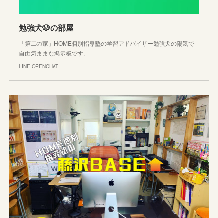
勉強犬🐶の部屋
「第二の家」HOME個別指導塾の学習アドバイザー勉強犬の陽気で
自由気ままな掲示板です。
LINE OPENCHAT