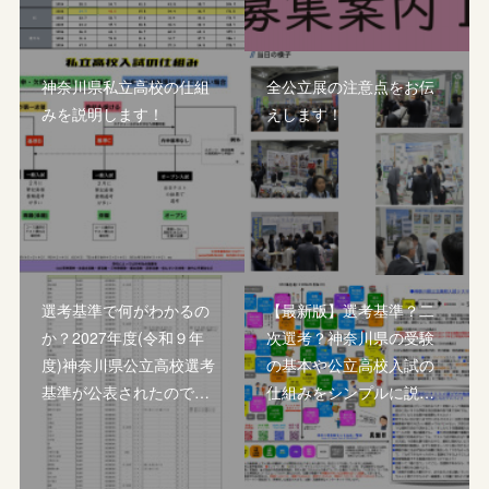
神奈川県私立高校の仕組
全公立展の注意点をお伝
みを説明します！
えします！
選考基準で何がわかるの
【最新版】選考基準？二
か？2027年度(令和９年
次選考？神奈川県の受験
度)神奈川県公立高校選考
の基本や公立高校入試の
基準が公表されたので…
仕組みをシンプルに説…