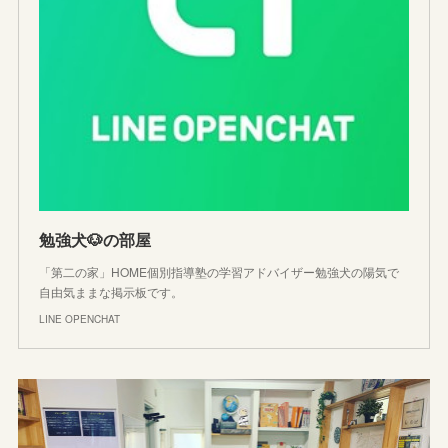
勉強犬🐶の部屋
「第二の家」HOME個別指導塾の学習アドバイザー勉強犬の陽気で
自由気ままな掲示板です。
LINE OPENCHAT