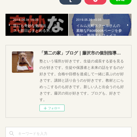
2019.06.01 15:05
2019.05.30 15:05
世にも奇妙な勉強法 「テ
イルム元町スクールさんの
スト前日にまとめる男」
素敵なFacebookページを参
考に、勉強犬もフェイス…
「第二の家」ブログ｜藤沢市の個別指導塾のお話
塾という場所が好きです。生徒の成長する姿を見る
のが好きです。生徒や保護者と未来の話をするのが
好きです。合格や目標を達成して一緒に喜ぶのが好
きです。講師と語り合うのが好きです。教材とにら
めっこするのも好きです。新しい人と出会うのも好
きです。藤沢の街が好きです。ブログも、好きで
す。
フォロー