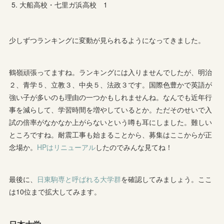
大船高校・七里ガ浜高校 1
少しずつランキングに変動が見られるようになってきました。
鶴嶺頑張ってますね。ランキングには入りませんでしたが、明治
２、青学５、立教３、中央５、法政３です。国際色豊かで英語が
強い子が多いのも理由の一つかもしれませんね。なんでも近年行
事を減らして、学習時間を増やしているとか。ただそのせいで入
試の倍率がなかなか上がらないという噂も耳にしました。難しい
ところですね。耐震工事も始まることから、募集はここからが正
念場か。
HPはリニューアル
したのでみんな見てね！
最後に、
日東駒専と呼ばれる大学群
を確認してみましょう。ここ
は10位まで拡大してみます。