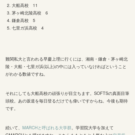
大船高校 11
茅ヶ崎北陵高校 6
鎌倉高校 5
七里ガ浜高校 4
難関私大と言われる早慶上理に行くには、湘南・鎌倉・茅ヶ崎北
陵・大船・七里ガ浜(以上)の中には入っていなければということ
がわかる数値ですね。
それにしても大船高校の頑張りが目立ちます。SOFTSの真面目筆
頭校。あの坂道を毎日登るだけでも偉いですからね。今後も期待
です。
続いて、
MARCHと呼ばれる大学群
。学習院大学を加えて
GMARCHとも呼びますね。こちらももともと人気な上に
定員厳