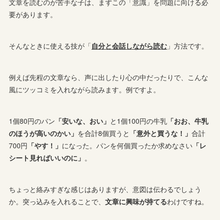
文章を読むのが苦手な子は、まずこの「意識」を問題に向ける必
要があります。
そんなときに使える技が「
自分と会話しながら読む
」方法です。
例えば先程の文章なら、声に出したり心の中だったりで、こんな
風にツッコミを入れながら読みます。例ですよ。
1個80円のパン
「安いな、おい」
と1個100円の牛乳
「おお、牛乳
のほうが高いのかい」
を合計8個買うと
「意外と買うな！」
合計
700円
「やす！」
になった。パンを何個買ったか求めなさい
「レ
シート見ればいいのに」
。
ちょっと絡みすぎな感じはありますが、意図は伝わるでしょう
か。突っ込みを入れることで、
文章に興味が持てる
わけですね。