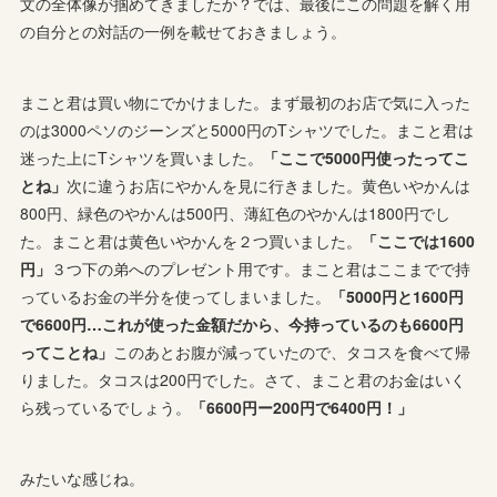
文の全体像が掴めてきましたか？では、最後にこの問題を解く用
の自分との対話の一例を載せておきましょう。
まこと君は買い物にでかけました。まず最初のお店で気に入った
のは3000ペソのジーンズと5000円のTシャツでした。まこと君は
迷った上にTシャツを買いました。
「ここで5000円使ったってこ
とね」
次に違うお店にやかんを見に行きました。黄色いやかんは
800円、緑色のやかんは500円、薄紅色のやかんは1800円でし
た。まこと君は黄色いやかんを２つ買いました。
「ここでは1600
円」
３つ下の弟へのプレゼント用です。まこと君はここまでで持
っているお金の半分を使ってしまいました。
「5000円と1600円
で6600円…これが使った金額だから、今持っているのも6600円
ってことね」
このあとお腹が減っていたので、タコスを食べて帰
りました。タコスは200円でした。さて、まこと君のお金はいく
ら残っているでしょう。
「6600円ー200円で6400円！」
みたいな感じね。