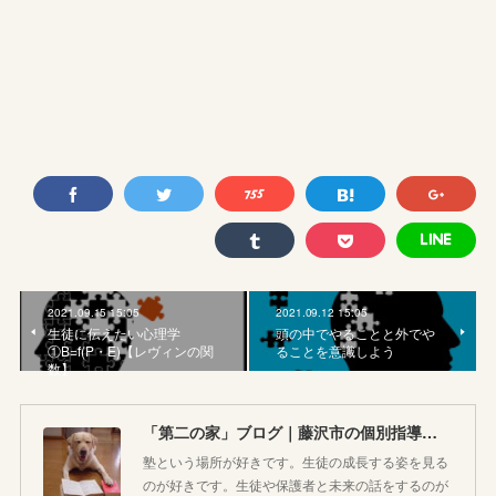
2021.09.15 15:05
2021.09.12 15:05
生徒に伝えたい心理学
頭の中でやることと外でや
①B=f(P・E)【レヴィンの関
ることを意識しよう
数】
「第二の家」ブログ｜藤沢市の個別指導塾のお話
塾という場所が好きです。生徒の成長する姿を見る
のが好きです。生徒や保護者と未来の話をするのが