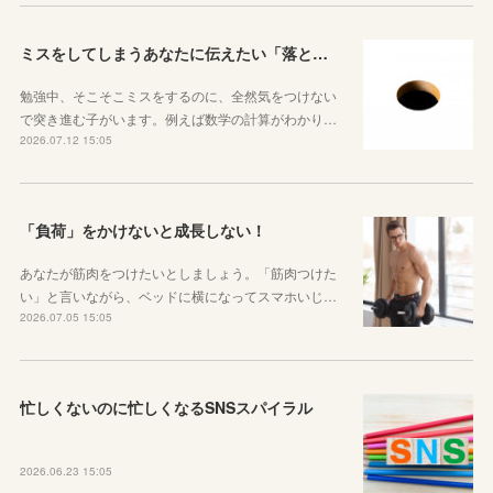
ミスをしてしまうあなたに伝えたい「落とし穴がある道は早歩きしない」ということ
勉強中、そこそこミスをするのに、全然気をつけない
で突き進む子がいます。例えば数学の計算がわかり…
2026.07.12 15:05
「負荷」をかけないと成長しない！
あなたが筋肉をつけたいとしましょう。「筋肉つけた
い」と言いながら、ベッドに横になってスマホいじ…
2026.07.05 15:05
忙しくないのに忙しくなるSNSスパイラル
2026.06.23 15:05