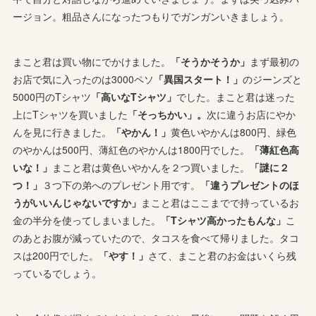
ージョン。粗品さんになったつもりでガンガンいきましょう。
まこと君は買い物にでかけました。
「そうかそうか」
まず最初の
お店で気に入ったのは3000ペソ
「異国スタート！」
のジーンズと
5000円のTシャツ
「高いなTシャツ」
でした。まこと君は迷った
上にTシャツを買いました
「そっちかい」。
次に違うお店にやか
んを見に行きました。
「やかん！」
黄色いやかんは800円、緑色
のやかんは500円、薄紅色のやかんは1800円でした。
「薄紅色高
いな！」
まこと君は黄色いやかんを２つ買いました。
「謎に２
つ！」
３つ下の弟へのプレゼント用です。
「違うプレゼントのほ
うがいいんじゃないですか」
まこと君はここまでで持っているお
金の半分を使ってしまいました。
「Tシャツ高かったもんな」
こ
のあとお腹が減っていたので、タコスを食べて帰りました。タコ
スは200円でした。
「やす！」
さて、まこと君のお金はいくら残
っているでしょう。