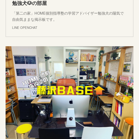
勉強犬🐶の部屋
「第二の家」HOME個別指導塾の学習アドバイザー勉強犬の陽気で
自由気ままな掲示板です。
LINE OPENCHAT