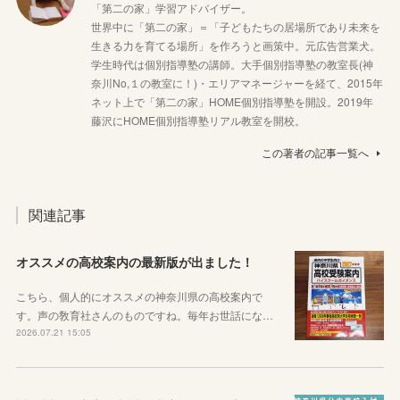
「第二の家」学習アドバイザー。
世界中に「第二の家」＝「子どもたちの居場所であり未来を
生きる力を育てる場所」を作ろうと画策中。元広告営業犬。
学生時代は個別指導塾の講師。大手個別指導塾の教室長(神
奈川No,１の教室に！)・エリアマネージャーを経て、2015年
ネット上で「第二の家」HOME個別指導塾を開設。2019年
藤沢にHOME個別指導塾リアル教室を開校。
この著者の記事一覧へ
関連記事
オススメの高校案内の最新版が出ました！
こちら、個人的にオススメの神奈川県の高校案内で
す。声の敎育社さんのものですね。毎年お世話にな…
2026.07.21 15:05