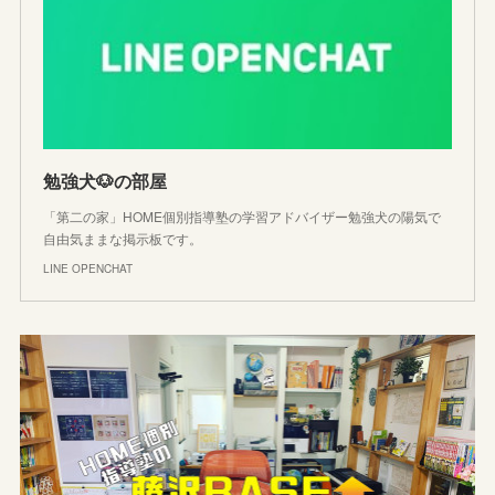
勉強犬🐶の部屋
「第二の家」HOME個別指導塾の学習アドバイザー勉強犬の陽気で
自由気ままな掲示板です。
LINE OPENCHAT