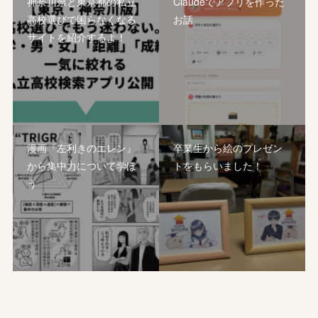
神奈川県と東京都の私立
Claudeでアプリを作った
高校選びで困らなくなる
お話
サイトを紹介するよ！
漫画『左利きのエレン』
卒業生から絵のプレゼン
から集中力について学ぼ
トをもらいました！
う