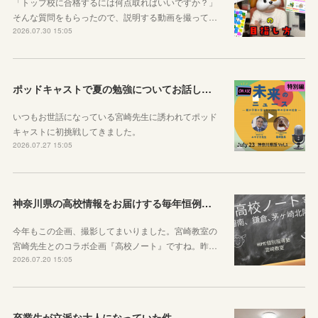
「トップ校に合格するには何点取ればいいですか？」
そんな質問をもらったので、説明する動画を撮って…
2026.07.30 15:05
ポッドキャストで夏の勉強についてお話ししています！
いつもお世話になっている宮崎先生に誘われてポッド
キャストに初挑戦してきました。
2026.07.27 15:05
神奈川県の高校情報をお届けする毎年恒例のコラボ企画のお知らせ
今年もこの企画、撮影してまいりました。宮崎教室の
宮崎先生とのコラボ企画『高校ノート』ですね。昨…
2026.07.20 15:05
卒業生が立派な大人になっていた件