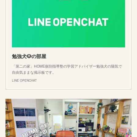
勉強犬🐶の部屋
「第二の家」HOME個別指導塾の学習アドバイザー勉強犬の陽気で
自由気ままな掲示板です。
LINE OPENCHAT