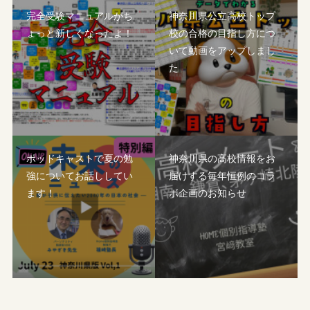
完全受験マニュアルがち
神奈川県公立高校トップ
ょっと新しくなったよ！
校の合格の目指し方につ
いて動画をアップしまし
た
ポッドキャストで夏の勉
神奈川県の高校情報をお
強についてお話ししてい
届けする毎年恒例のコラ
ます！
ボ企画のお知らせ