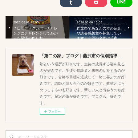
2020.05.08 15:05
2020.05.06 15:05
７日間ブックカバーチャレ
作文祭であなたの本の紹介
ンジにチャレンジしてわか
や読書感想文を募集してい
った習慣の作り方
ます！今回の名作は「夜…
「第二の家」ブログ｜藤沢市の個別指導塾のお話
塾という場所が好きです。生徒の成長する姿を見る
のが好きです。生徒や保護者と未来の話をするのが
好きです。合格や目標を達成して一緒に喜ぶのが好
きです。講師と語り合うのが好きです。教材とにら
めっこするのも好きです。新しい人と出会うのも好
きです。藤沢の街が好きです。ブログも、好きで
す。
フォロー