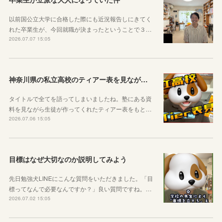
以前国公立大学に合格した際にも近況報告しにきてく
れた卒業生が、今回就職が決まったということで３…
2026.07.07 15:05
神奈川県の私立高校のティアー表を見ながら話す動画を作りました！
タイトルで全てを語ってしまいましたね。塾にある資
料を見ながら生徒が作ってくれたティアー表をもと…
2026.07.06 15:05
目標はなぜ大切なのか説明してみよう
先日勉強犬LINEにこんな質問をいただきました。「目
標ってなんで必要なんですか？」良い質問ですね。…
2026.07.02 15:05