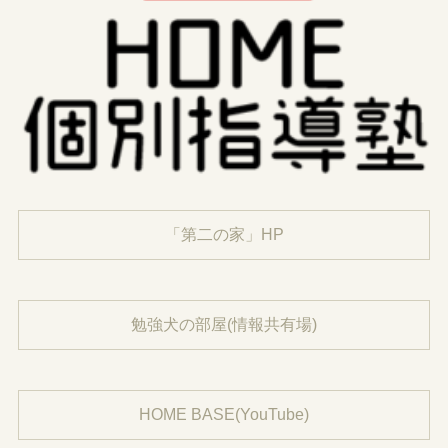
「第二の家」HP
勉強犬の部屋(情報共有場)
HOME BASE(YouTube)