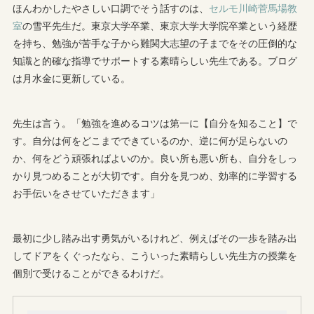
ほんわかしたやさしい口調でそう話すのは、
セルモ川崎菅馬場教
室
の雪平先生だ。東京大学卒業、東京大学大学院卒業という経歴
を持ち、勉強が苦手な子から難関大志望の子までをその圧倒的な
知識と的確な指導でサポートする素晴らしい先生である。ブログ
は月水金に更新している。
先生は言う。「勉強を進めるコツは第一に【自分を知ること】で
す。自分は何をどこまでできているのか、逆に何が足らないの
か、何をどう頑張ればよいのか。良い所も悪い所も、自分をしっ
かり見つめることが大切です。自分を見つめ、効率的に学習する
お手伝いをさせていただきます」
最初に少し踏み出す勇気がいるけれど、例えばその一歩を踏み出
してドアをくぐったなら、こういった素晴らしい先生方の授業を
個別で受けることができるわけだ。