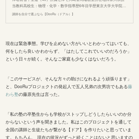
当教科高校生：物理・化学・数学指導歴6年目学歴東京大学大学院…
講師を自分で選ぶなら【DooRu（ドアル）】
現在は緊急事態。学びを止めない方がいいとわかってはいても、
何をしたら良いかわからず、「はたしてこれでいいのだろうか」
という日々が続く。そんなご家庭も少なくはないだろう。
「このサービスが、そんな方々の助けになれるよう頑張ります」
と、DooRuプロジェクトの発起人で五人兄弟の次男坊でもある
藤
わら塾
の藤原先生は言った。
「私の塾の卒塾生からも学校がストップしどうしたらいいのか分
からないという声を聞きました。私はこのプロジェクトを通して
全国の講師と生徒たちが繋がる【ドア】を作りたいと思っていま
す。もちろん、 現在の状況がずっと続くことはないと思いますの