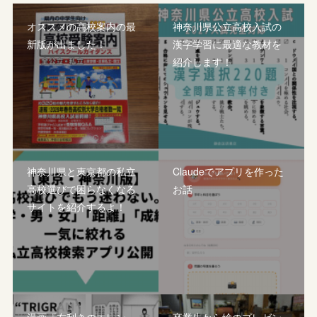
オススメの高校案内の最
神奈川県公立高校入試の
新版が出ました！
漢字学習に最適な教材を
紹介します！
神奈川県と東京都の私立
Claudeでアプリを作った
高校選びで困らなくなる
お話
サイトを紹介するよ！