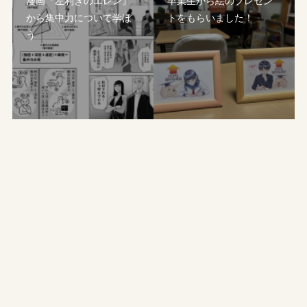
漫画『左利きのエレン』
卒業生から絵のプレゼン
から集中力について学ぼ
トをもらいました！
う