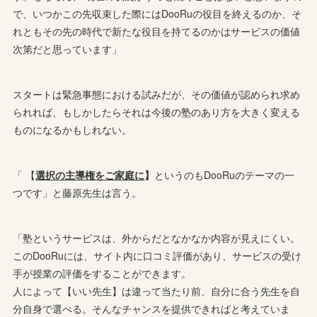
で、いつかこの先収束した際にはDooRuの役目を終えるのか、そ
れともその先の時代で新たな役目を持てるのかはサービスの価値
次第だと思っています」
スタートは緊急事態における試みだが、その価値が認められ求め
られれば、もしかしたらそれは今後の塾のあり方を大きく変える
ものになるかもしれない。
「 【
選択の主導権をご家庭に
】
というのもDooRuのテーマの一
つです」と藤原先生は言う。
「塾というサービスは、外からだとなかなか内容が見えにくい。
このDooRuには、サイト内に口コミ評価があり、サービスの受け
手が授業の評価をすることができます。
人によって【いい先生】は違って当たり前、自分に合う先生を自
分自身で選べる。そんなチャンスを提供できればと考えていま