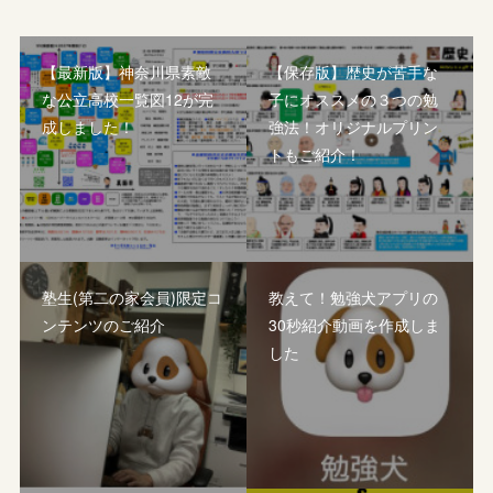
【最新版】神奈川県素敵
【保存版】歴史が苦手な
な公立高校一覧図12が完
子にオススメの３つの勉
成しました！
強法！オリジナルプリン
トもご紹介！
塾生(第二の家会員)限定コ
教えて！勉強犬アプリの
ンテンツのご紹介
30秒紹介動画を作成しま
した