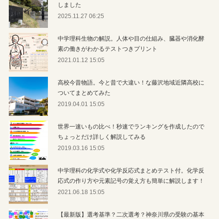
しました
2025.11.27 06:25
中学理科生物の解説。人体や目の仕組み、臓器や消化酵
素の働きがわかるテストつきプリント
2021.01.12 15:05
高校今昔物語。今と昔で大違い！な藤沢地域近隣高校に
ついてまとめてみた
2019.04.01 15:05
世界一速いもの比べ！秒速でランキングを作成したので
ちょっとだけ詳しく解説してみる
2019.03.16 15:05
中学理科の化学式や化学反応式まとめテスト付。化学反
応式の作り方や元素記号の覚え方も簡単に解説します！
2021.06.18 15:05
【最新版】選考基準？二次選考？神奈川県の受験の基本