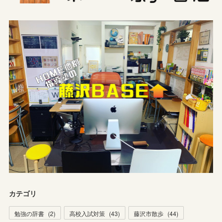
カテゴリ
勉強の辞書
(
2
)
高校入試対策
(
43
)
藤沢市散歩
(
44
)