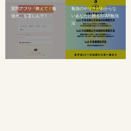
質問アプリ『教えて！勉
勉強のやり方がわからな
強犬』を楽しんで！
いあなたに贈るSTAR勉強
法