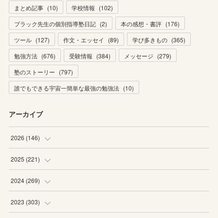
まとめ記事
(
10
)
学校情報
(
102
)
ブラック先生の個別指導塾日記
(
2
)
本の感想・書評
(
176
)
ツール
(
127
)
作文・エッセイ
(
89
)
学び多きもの
(
365
)
勉強方法
(
676
)
受験情報
(
384
)
メッセージ
(
279
)
塾のストーリー
(
797
)
誰でもできる宇宙一簡単な最強の勉強法
(
10
)
アーカイブ
2026
(
146
)
(
4
)
2025
(
221
)
(
22
)
(
19
)
2024
(
269
)
(
20
)
(
20
)
(
16
)
2023
(
303
)