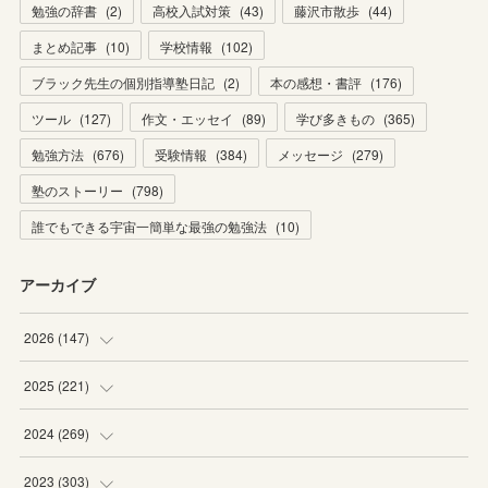
勉強の辞書
(
2
)
高校入試対策
(
43
)
藤沢市散歩
(
44
)
まとめ記事
(
10
)
学校情報
(
102
)
ブラック先生の個別指導塾日記
(
2
)
本の感想・書評
(
176
)
ツール
(
127
)
作文・エッセイ
(
89
)
学び多きもの
(
365
)
勉強方法
(
676
)
受験情報
(
384
)
メッセージ
(
279
)
塾のストーリー
(
798
)
誰でもできる宇宙一簡単な最強の勉強法
(
10
)
アーカイブ
2026
(
147
)
(
5
)
2025
(
221
)
(
22
)
(
19
)
2024
(
269
)
(
20
)
(
20
)
(
16
)
2023
(
303
)