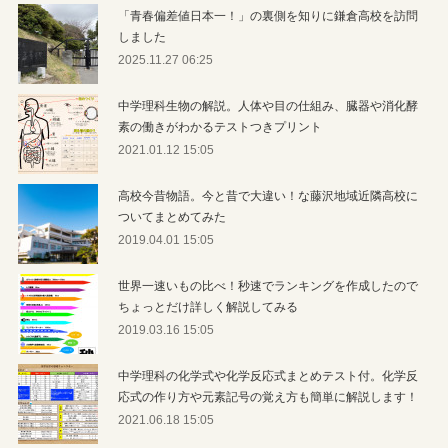
「青春偏差値日本一！」の裏側を知りに鎌倉高校を訪問
しました
2025.11.27 06:25
中学理科生物の解説。人体や目の仕組み、臓器や消化酵
素の働きがわかるテストつきプリント
2021.01.12 15:05
高校今昔物語。今と昔で大違い！な藤沢地域近隣高校に
ついてまとめてみた
2019.04.01 15:05
世界一速いもの比べ！秒速でランキングを作成したので
ちょっとだけ詳しく解説してみる
2019.03.16 15:05
中学理科の化学式や化学反応式まとめテスト付。化学反
応式の作り方や元素記号の覚え方も簡単に解説します！
2021.06.18 15:05