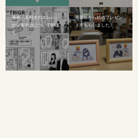
漫画『左利きのエレン』
卒業生から絵のプレゼン
から集中力について学ぼ
トをもらいました！
う