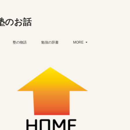
塾のお話
塾の物語
勉強の辞書
MORE