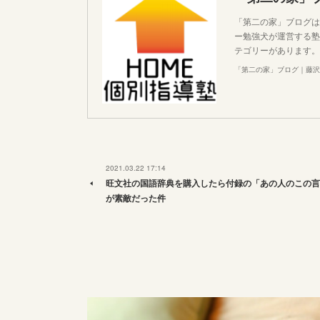
「第二の家」ブログは
ー勉強犬が運営する塾
テゴリーがあります。
「第二の家」ブログ｜藤沢
2021.03.22 17:14
旺文社の国語辞典を購入したら付録の「あの人のこの言
が素敵だった件