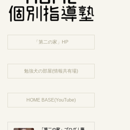
「第二の家」HP
勉強犬の部屋(情報共有場)
HOME BASE(YouTube)
「第二の家」ブログ｜藤沢市の個別指導塾のお話