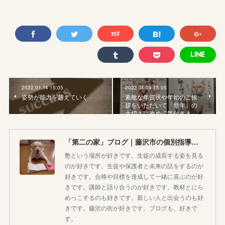
2022.01.14 15:05
2022.01.09 15:05
姿勢が能力を超えていく
素敵な年賀状や年始のご挨
拶をいただいて「新年」の
大切さに改めて気付きま…
「第二の家」ブログ｜藤沢市の個別指導塾のお話
塾という場所が好きです。生徒の成長する姿を見る
のが好きです。生徒や保護者と未来の話をするのが
好きです。合格や目標を達成して一緒に喜ぶのが好
きです。講師と語り合うのが好きです。教材とにら
めっこするのも好きです。新しい人と出会うのも好
きです。藤沢の街が好きです。ブログも、好きで
す。