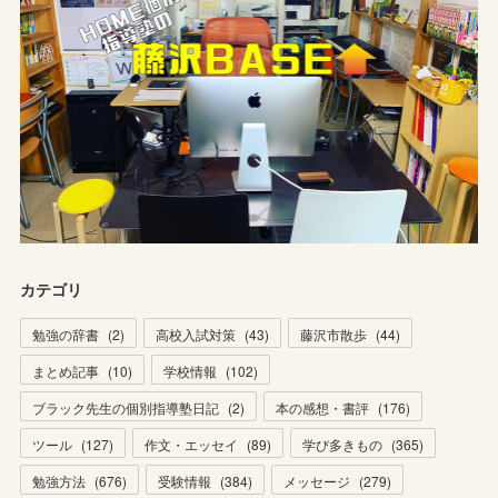
カテゴリ
勉強の辞書
(
2
)
高校入試対策
(
43
)
藤沢市散歩
(
44
)
まとめ記事
(
10
)
学校情報
(
102
)
ブラック先生の個別指導塾日記
(
2
)
本の感想・書評
(
176
)
ツール
(
127
)
作文・エッセイ
(
89
)
学び多きもの
(
365
)
勉強方法
(
676
)
受験情報
(
384
)
メッセージ
(
279
)