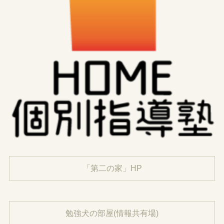
「第二の家」HP
勉強犬の部屋(情報共有場)