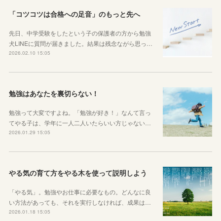
「コツコツは合格への足音」のもっと先へ
先日、中学受験をしたという子の保護者の方から勉強
犬LINEに質問が届きました。結果は残念ながら思っ…
2026.02.10 15:05
勉強はあなたを裏切らない！
勉強って大変ですよね。「勉強が好き！」なんて言っ
てやる子は、学年に一人二人いたらいい方じゃない…
2026.01.29 15:05
やる気の育て方をやる木を使って説明しよう
「やる気」。勉強やお仕事に必要なもの。どんなに良
い方法があっても、それを実行しなければ、成果は…
2026.01.18 15:05