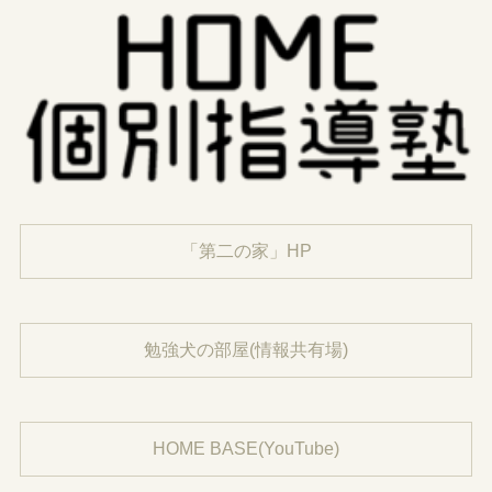
「第二の家」HP
勉強犬の部屋(情報共有場)
HOME BASE(YouTube)