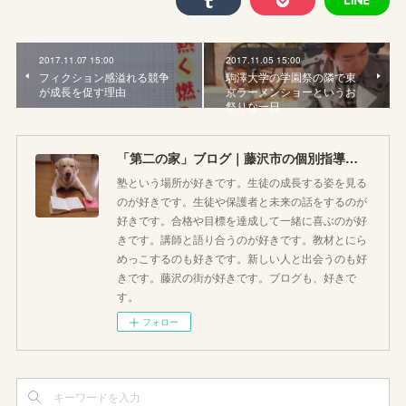
2017.11.07 15:00
2017.11.05 15:00
フィクション感溢れる競争
駒澤大学の学園祭の隣で東
が成長を促す理由
京ラーメンショーというお
祭りな一日
「第二の家」ブログ｜藤沢市の個別指導塾のお話
塾という場所が好きです。生徒の成長する姿を見る
のが好きです。生徒や保護者と未来の話をするのが
好きです。合格や目標を達成して一緒に喜ぶのが好
きです。講師と語り合うのが好きです。教材とにら
めっこするのも好きです。新しい人と出会うのも好
きです。藤沢の街が好きです。ブログも、好きで
す。
フォロー