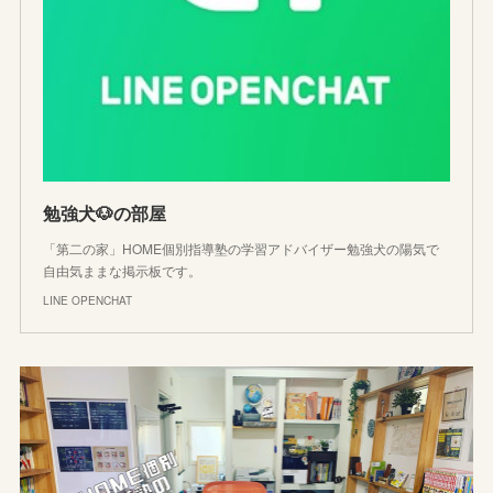
勉強犬🐶の部屋
「第二の家」HOME個別指導塾の学習アドバイザー勉強犬の陽気で
自由気ままな掲示板です。
LINE OPENCHAT