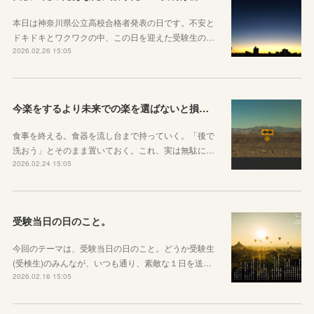
本日は神奈川県公立高校合格者発表の日です。不安と
ドキドキとワクワクの中、この日を迎えた受験生の…
2026.02.26 15:05
今楽をするより未来での楽を選ばないと損をしてしまうかもしれない理由
食事を終える。食器を流し台まで持っていく。「後で
洗おう」とそのまま置いておく。これ、実は無駄に…
2026.02.24 15:05
受験当日の日のこと。
今回のテーマは、受験当日の日のこと。どうか受験生
(受検生)のみんなが、いつも通り、素敵な１日を送…
2026.02.16 15:05