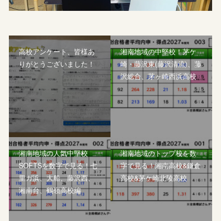
高校アンケート、皆様あ
湘南地域の中堅校！茅ケ
りがとうございました！
崎・藤沢東(藤沢清流)、藤
沢総合、茅ヶ崎西浜高校
湘南地域の人気中堅校
湘南地域のトップ校を数
SOFTSを数字で見る！七
字で見る！湘南高校&鎌倉
里ガ浜、大船、藤沢西、
高校&茅ケ崎北陵高校
湘南台、鶴嶺高校編