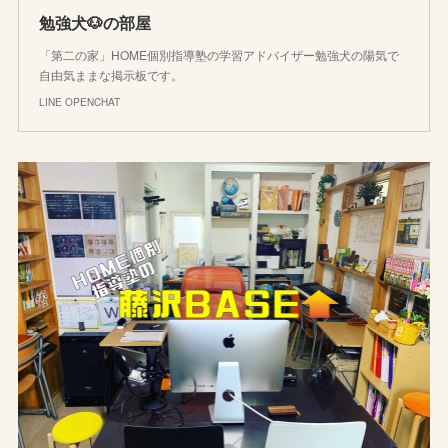
勉強犬🐶の部屋
「第二の家」HOME個別指導塾の学習アドバイザー勉強犬の陽気で
自由気ままな掲示板です。
LINE OPENCHAT