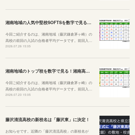
湘南地域の人気中堅校SOFTSを数字で見る！七里ガ浜、大船、藤沢西、湘南台、鶴嶺高校編
今回ご紹介するのは、湘南地域（藤沢鎌倉茅ヶ崎）の
高校の前回の入試の合格者平均データです。前回入…
2026.07.26 15:05
湘南地域のトップ校を数字で見る！湘南高校&鎌倉高校&茅ケ崎北陵高校
今回ご紹介するのは、湘南地域（藤沢鎌倉茅ヶ崎）の
高校の前回の入試の合格者平均データです。前回入…
2026.07.23 15:05
藤沢清流高校の新校名は「藤沢東」に決定！
お知らせです。近隣の「藤沢清流高校」の新校名が