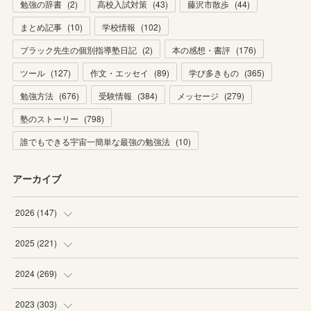
勉強の辞書
(
2
)
高校入試対策
(
43
)
藤沢市散歩
(
44
)
まとめ記事
(
10
)
学校情報
(
102
)
ブラック先生の個別指導塾日記
(
2
)
本の感想・書評
(
176
)
ツール
(
127
)
作文・エッセイ
(
89
)
学び多きもの
(
365
)
勉強方法
(
676
)
受験情報
(
384
)
メッセージ
(
279
)
塾のストーリー
(
798
)
誰でもできる宇宙一簡単な最強の勉強法
(
10
)
アーカイブ
2026
(
147
)
(
5
)
2025
(
221
)
(
22
)
(
19
)
2024
(
269
)
(
20
)
(
20
)
(
16
)
2023
(
303
)