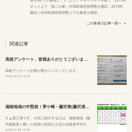
ネット上で「第二の家」HOME個別指導塾を開設。2019年
藤沢にHOME個別指導塾リアル教室を開校。
この著者の記事一覧へ
関連記事
高校アンケート、皆様ありがとうございました！
高校アンケート記事が密かにバズっています。
2026.08.02 15:05
湘南地域の中堅校！茅ケ崎・藤沢東(藤沢清流)、藤沢総合、茅ヶ崎西浜高校
さぁ第三弾です。今回ご紹介するのは、湘南地域（藤
沢鎌倉茅ヶ崎）の高校の前回の入試の合格者平均デ…
2026.07.28 15:05