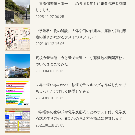
「青春偏差値日本一！」の裏側を知りに鎌倉高校を訪問
しました
2025.11.27 06:25
中学理科生物の解説。人体や目の仕組み、臓器や消化酵
素の働きがわかるテストつきプリント
2021.01.12 15:05
高校今昔物語。今と昔で大違い！な藤沢地域近隣高校に
ついてまとめてみた
2019.04.01 15:05
世界一速いもの比べ！秒速でランキングを作成したので
ちょっとだけ詳しく解説してみる
2019.03.16 15:05
中学理科の化学式や化学反応式まとめテスト付。化学反
応式の作り方や元素記号の覚え方も簡単に解説します！
2021.06.18 15:05