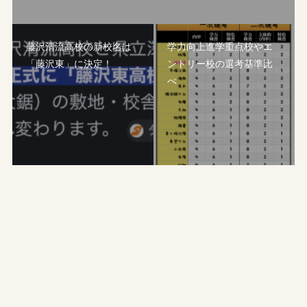
藤沢清流高校の新校名は
学力向上進学重点校やエ
「藤沢東」に決定！
ントリー校の選考基準比
べ