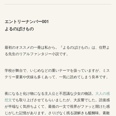
エントリーナンバー001
よるのばけもの
最初のオススメの一冊は私から。『よるのばけもの』は、住野よ
る先生のリアルファンタジー小説です。
学校が舞台で、いじめなどの重いテーマを扱っていますが、ミス
テリー要素や伏線も多くあって、一気に読めてしまう良本です。
夜になると化け物になる主人公と不思議な少女の物語。
大人の感
想文
でも取り上げさせてもらいましたが、大反響でした。読後感
が半端なく気持ちよくて、最後の一文で視界がファッと開けた感
じがした記憶があります。さりげなく残る謎解きも醍醐味。素敵