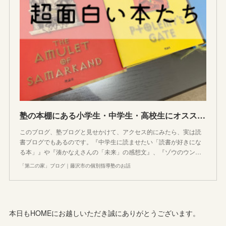
塾の本棚にある小学生・中学生・高校生にオススメしたい超面白い本10選を徒然なるままに紹介していくコーナー
このブログ、塾ブログと見せかけて、アクセス的にみたら、実は読
書ブログでもあるのです。『中学生に読ませたい「読書が好きにな
る本」』や『湊かなえさんの「未来」の感想文』、『ゾウのウン…
「第二の家」ブログ｜藤沢市の個別指導塾のお話
本日もHOMEにお越しいただき誠にありがとうございます。