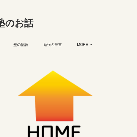
塾のお話
塾の物語
勉強の辞書
MORE