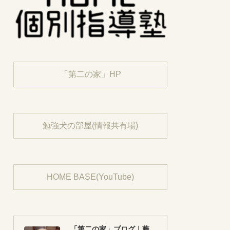
「第二の家」HP
勉強犬の部屋(情報共有場)
HOME BASE(YouTube)
「第二の家」ブログ｜藤沢市の個別指導塾のお話