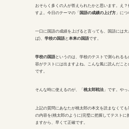
おそらく多くの人が答えられたかと思います。え？
すよ。今日のテーマの「
国語の成績の上げ方
」につ
一口に国語の成績を上げると言っても、国語には大
ば)、
学校の国語
と
本来の国語
です。
学校の国語
というのは、学校のテストで測られるも
容がテストには出ますよね。こんな風に読んだこと
です。
そんな時に使えるのが、「
桃太郎戦法
」です。やっ
上記の質問にあなたが桃太郎の本文を読まなくても
の内容を(桃太郎のように)完璧に把握してテスト
ますから、早くて正確です。