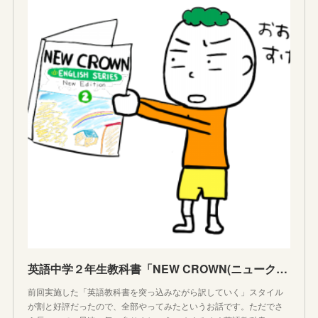
英語中学２年生教科書「NEW CROWN(ニュークラウン)」へ突っ込みながら日本語訳(和訳)していく
前回実施した「英語教科書を突っ込みながら訳していく」スタイル
が割と好評だったので、全部やってみたというお話です。ただでさ