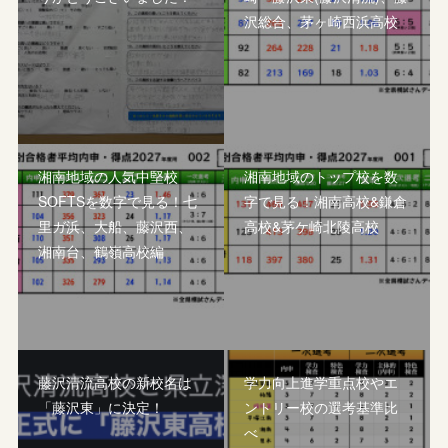
沢総合、茅ヶ崎西浜高校
湘南地域の人気中堅校
湘南地域のトップ校を数
SOFTSを数字で見る！七
字で見る！湘南高校&鎌倉
里ガ浜、大船、藤沢西、
高校&茅ケ崎北陵高校
湘南台、鶴嶺高校編
藤沢清流高校の新校名は
学力向上進学重点校やエ
「藤沢東」に決定！
ントリー校の選考基準比
べ