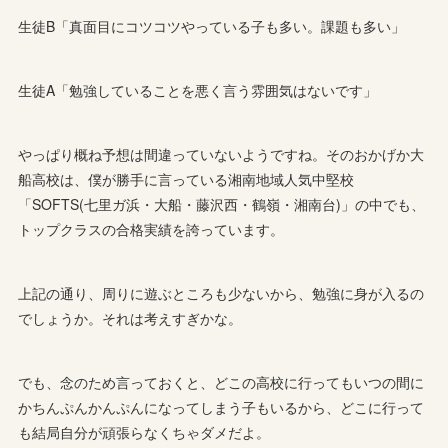
生徒B「真面目にコツコツやっている子も多い。課題も多い」
生徒A「勉強していることを悪く言う雰囲気はないです」
やっぱり概ね予想は間違っていないようですね。そのおかげか大
船高校は、僕が勝手に言っている湘南地域人気中堅校
「SOFTS(七里ガ浜・大船・藤沢西・鶴嶺・湘南台)」の中でも、
トップクラスの合格実績を誇っています。
上記の通り、周りに遊ぶところも少ないから、勉強に身が入るの
でしょうか。それは考えすぎかな。
でも、念のため言っておくと、どこの高校に行ってもいつの間に
かちんぷんかんぷんになってしまう子もいるから、どこに行って
も結局自分が頑張らなくちゃダメだよ。