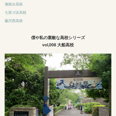
湘南台高校
七里ガ浜高校
藤沢西高校
僕や私の素敵な高校シリーズ
vol,008 大船高校