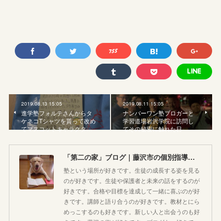
2019.08.13 15:05
2019.08.11 15:05
進学塾フォルテさんからタ
ナンバーワン塾ブロガーと
ケネコTシャツを貰って改め
学習道場岩沢学院に訪問し
てマスコットキャラクタ…
てその秘密に触れた日
「第二の家」ブログ｜藤沢市の個別指導塾のお話
塾という場所が好きです。生徒の成長する姿を見る
のが好きです。生徒や保護者と未来の話をするのが
好きです。合格や目標を達成して一緒に喜ぶのが好
きです。講師と語り合うのが好きです。教材とにら
めっこするのも好きです。新しい人と出会うのも好