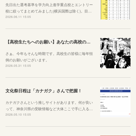
先日出た選考基準を学力向上進学重点校とエントリー
校に絞ってまとめてみました(横浜国際は除く)。目…
2026.06.11 15:05
【高校生たちへのお願い】あなたの高校の魅力を教えてください。
さぁ、今年もそんな時期です。高校生の皆様に毎年恒
例のお願いがございます。
2026.05.31 15:05
文化祭日程は「カナガク」さんで把握！
カナガクさんという推しサイトがあります。何が良い
って、神奈川県の受験情報など大体ここで手に入る…
2026.05.10 15:05