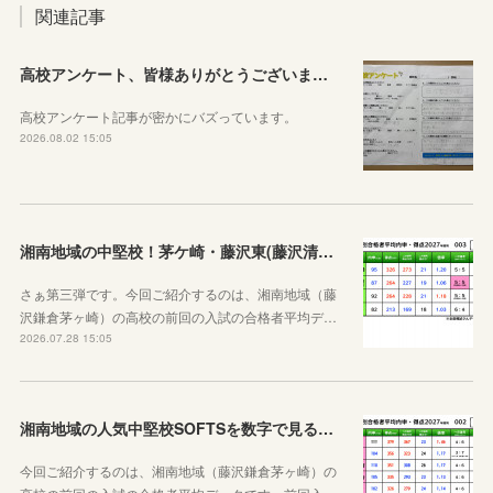
関連記事
高校アンケート、皆様ありがとうございました！
高校アンケート記事が密かにバズっています。
2026.08.02 15:05
湘南地域の中堅校！茅ケ崎・藤沢東(藤沢清流)、藤沢総合、茅ヶ崎西浜高校
さぁ第三弾です。今回ご紹介するのは、湘南地域（藤
沢鎌倉茅ヶ崎）の高校の前回の入試の合格者平均デ…
2026.07.28 15:05
湘南地域の人気中堅校SOFTSを数字で見る！七里ガ浜、大船、藤沢西、湘南台、鶴嶺高校編
今回ご紹介するのは、湘南地域（藤沢鎌倉茅ヶ崎）の