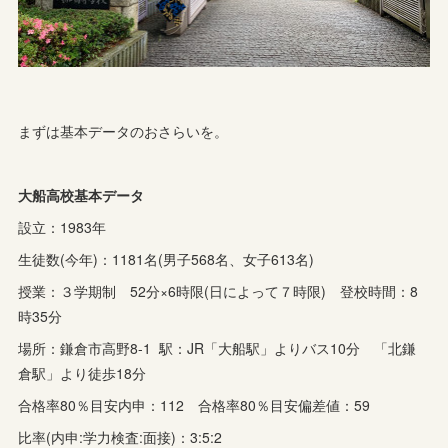
まずは基本データのおさらいを。
大船高校基本データ
設立：1983年
生徒数(今年)：1181名(男子568名、女子613名)
授業：３学期制 52分×6時限(日によって７時限) 登校時間：8
時35分
場所：鎌倉市高野8-1 駅：JR「大船駅」よりバス10分 「北鎌
倉駅」より徒歩18分
合格率80％目安内申：112 合格率80％目安偏差値：59
比率(内申:学力検査:面接)：3:5:2