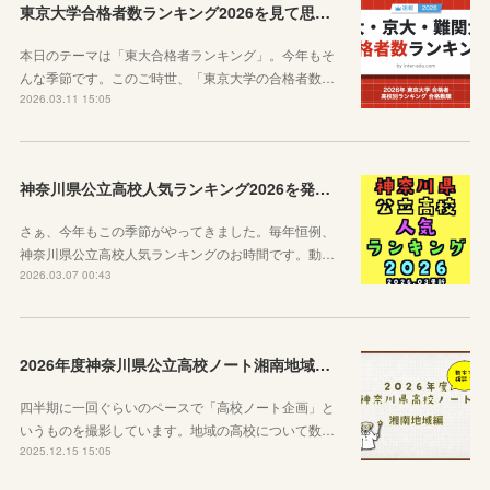
東京大学合格者数ランキング2026を見て思うこと
本日のテーマは「東大合格者ランキング」。今年もそ
んな季節です。このご時世、「東京大学の合格者数…
2026.03.11 15:05
神奈川県公立高校人気ランキング2026を発表します！
さぁ、今年もこの季節がやってきました。毎年恒例、
神奈川県公立高校人気ランキングのお時間です。動…
2026.03.07 00:43
2026年度神奈川県公立高校ノート湘南地域編を公開します！
四半期に一回ぐらいのペースで「高校ノート企画」と
いうものを撮影しています。地域の高校について数…
2025.12.15 15:05