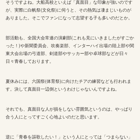
そうですよね。大船高校といえば「真面目」な印象が強いのです
が、実際に白帆祭(文化祭)に伺うと、その熱気は凄まじいものが
ありました。そこでファンになって志望する子も多いのだとか。
部活動も、全国大会常連の演劇部(これも見にいきましたがすごか
った！)や新聞委員会、吹奏楽部、インターハイ出場の陸上部や関
東大会出場の弓道部、剣道部やサッカー部や卓球部などが日々
日々青春しております。
夏休みには、六国祭(体育祭)に向けたチアの練習なども行われま
す。決して真面目一辺倒というわけじゃないんですよね。
それでも、真面目な人が損をしない雰囲気というのは、やっぱり
合う人にとってすごく心地よいのだと思います。
逆に「青春を謳歌したい！」という人にとっては「つまらない」